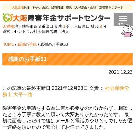
大阪全域
兵庫（神戸、西宮、尼崎周辺）奈良（大和郡山・生駒）京都市をサポート
天満橋
地下鉄谷町線３番出口 徒歩
１
分、京阪東口 徒歩
３
分
運営：セントラル社会保険労務士法人
HOME
/
感謝の手紙
/
感謝のお手紙53
感謝のお手紙53
2021.12.23
この記事の最終更新日 2021年12月23日 文責：
社会保険労
務士 大平一路
障害年金の申請をする為に何が必要なのか分からず、相談し
たところ丁寧に教えて頂いて大変ありがたかったです。 最
初に面会しただけで後はメールと電話のやりとりでしたが逐
一連絡を頂いたので安心してお任せできました。