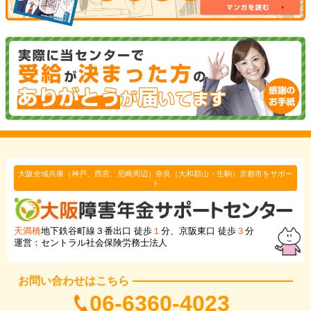
大阪全域兵庫（神戸、西宮、尼崎周辺）奈良（大和郡山・生駒）京都市をサポー
ト
天満橋
地下鉄谷町線３番出口 徒歩
１
分、京阪東口 徒歩
３
分
運営：セントラル社会保険労務士法人
お問い合わせはこちら
06-6360-4023