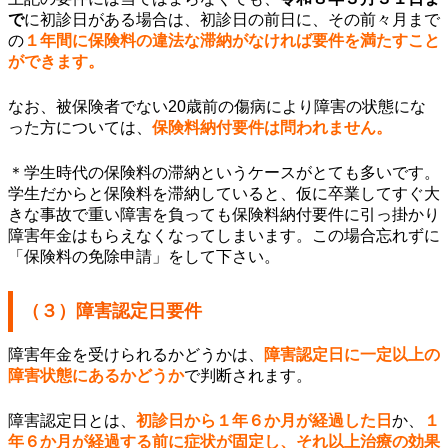
で
に初診日がある場合は、初診日の前日に、その前々月まで
の
１年間に保険料の違法な滞納がなければ要件を満たすこと
ができます。
なお、被保険者でない20歳前の傷病により障害の状態にな
った方については、
保険料納付要件は問われません。
＊学生時代の保険料の滞納というケースがとても多いです。
学生だからと保険料を滞納していると、仮に卒業してすぐ大
きな事故で重い障害を負っても保険料納付要件に引っ掛かり
障害年金はもらえなくなってしまいます。この場合忘れずに
「保険料の免除申請」をして下さい。
（３）障害認定日要件
障害年金を受けられるかどうかは、
障害認定日に一定以上の
障害状態にあるかどうか
で判断されます。
障害認定日とは、
初診日から１年６か月が経過した日
か、
１
年６か月が経過する前に症状が固定し、それ以上治療の効果