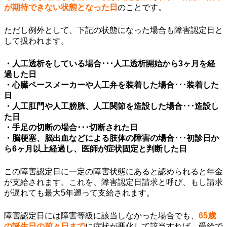
が期待できない状態となった日
のことです。
ただし例外として、下記の状態になった場合も障害認定日と
して扱われます。
・人工透析をしている場合･･･人工透析開始から3ヶ月を経
過した日
・心臓ペースメーカーや人工弁を装着した場合･･･装着した
日
・人工肛門や人工膀胱、人工関節を造設した場合･･･造設し
た日
・手足の切断の場合･･･切断された日
・脳梗塞、脳出血などによる肢体の障害の場合･･･初診日か
ら6ヶ月以上経過し、医師が症状固定と判断した日
この障害認定日に一定の障害状態にあると認められると年金
が支給されます。これを、障害認定日請求と呼び、もし請求
が遅れても最大5年遡って支給されます。
障害認定日には障害等級に該当しなかった場合でも、
65歳
の誕生日の前々日まで
に症状が悪化して該当すれば、受給で