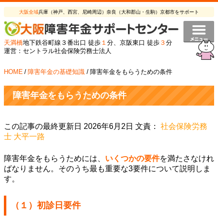
大阪全域
兵庫（神戸、西宮、尼崎周辺）奈良（大和郡山・生駒）京都市をサポート
天満橋
地下鉄谷町線３番出口 徒歩
１
分、京阪東口 徒歩
３
分
運営：セントラル社会保険労務士法人
HOME
/
障害年金の基礎知識
/
障害年金をもらうための条件
障害年金をもらうための条件
この記事の最終更新日 2026年6月2日 文責：
社会保険労務
士 大平一路
障害年金をもらうためには、
いくつかの要件
を満たさなけれ
ばなりません。そのうち最も重要な3要件について説明しま
す。
（１）初診日要件