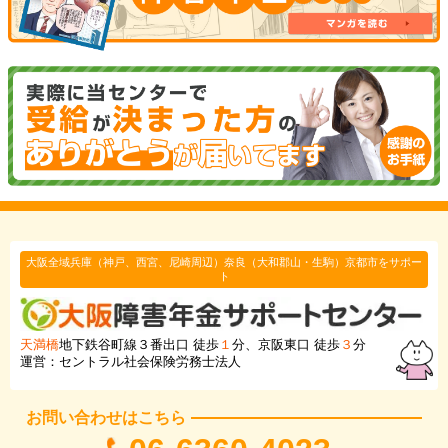
大阪全域兵庫（神戸、西宮、尼崎周辺）奈良（大和郡山・生駒）京都市をサポー
ト
天満橋
地下鉄谷町線３番出口 徒歩
１
分、京阪東口 徒歩
３
分
運営：セントラル社会保険労務士法人
お問い合わせはこちら