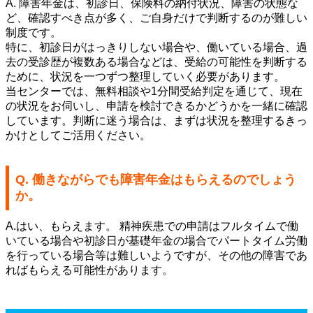
A.
障害年金は、初診日、保険料の納付状況、障害の状態な
ど、確認す
べき点が多く、ご自身だけで判断するのが難しい
制度です。
特に、初診日がはっきりしない場合や、働いている場合、過
去の受診歴が複数ある場合などは、受給の可能性を判断する
ために、状況を一つず
つ整理していく必要があります。
当センターでは、無料相談や1分間受給判定を通じて、現在
の状況をお伺いし、申請を検討できるかどうかを一緒に確認
しています。判断に迷
う場合は、まずは状況を整理するきっ
かけとしてご活用ください。
Q. 働きながらでも障害年金はもらえるのでしょう
か。
A.はい、もらえます。 精神疾患での申請はフルタイムで働
いている場合や初診日が基礎年金の場合でパートタイム労働
を行っている場合等は難しいようですが、その他の障害であ
ればもら
える可能性があります。