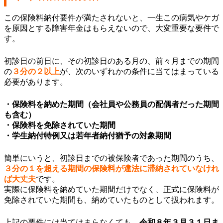
この保険料納付要件が満たされないと、一生この病気やケガ
を原因とする障害年金はもらえないので、大変重要な要件で
す。
初診日の前日に、その初診日のある月の、前々月までの期間
の
３分の２以上
が、次のいずれかの条件に当てはまっている
必要があります。
・保険料を納めた期間（会社員や公務員の配偶者だった期間
も含む）
・保険料を免除されていた期間
・学生納付特例又は若年者納付猶予の対象期間
簡単にいうと、初診日までの被保険者であった期間のうち、
３分の１を超える期間の保険料が違法に滞納されていなけれ
ば大丈夫
です。
実際に保険料を納めていた期間だけでなく、正式に保険料が
免除されていた期間も、納めていたものとして扱われます。
上記の要件には当てはまらなくても、
令和８年３月３１日ま