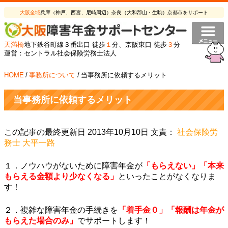
大阪全域
兵庫（神戸、西宮、尼崎周辺）奈良（大和郡山・生駒）京都市をサポート
天満橋
地下鉄谷町線３番出口 徒歩
１
分、京阪東口 徒歩
３
分
運営：セントラル社会保険労務士法人
HOME
/
事務所について
/
当事務所に依頼するメリット
当事務所に依頼するメリット
この記事の最終更新日 2013年10月10日 文責：
社会保険労
務士 大平一路
１．ノウハウがないために障害年金が
「もらえない」「本来
もらえる金額より少なくなる」
といったことがなくなりま
す！
２．複雑な障害年金の手続きを
「着手金０」「報酬は
年金が
もらえた場合のみ
」
でサポートします！