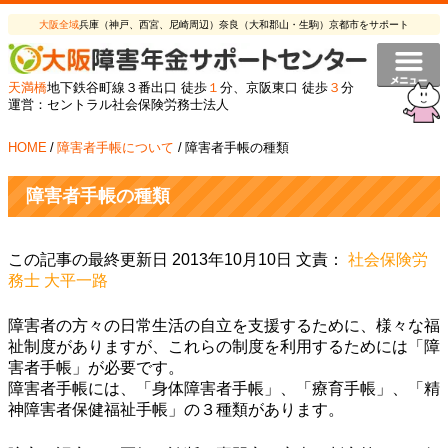
大阪全域
兵庫（神戸、西宮、尼崎周辺）奈良（大和郡山・生駒）京都市をサポート
天満橋
地下鉄谷町線３番出口 徒歩
１
分、京阪東口 徒歩
３
分
運営：セントラル社会保険労務士法人
HOME
/
障害者手帳について
/
障害者手帳の種類
障害者手帳の種類
この記事の最終更新日 2013年10月10日 文責：
社会保険労
務士 大平一路
障害者の方々の日常生活の自立を支援するために、様々な福
祉制度がありますが、これらの制度を利用するためには「障
害者手帳」が必要です。
障害者手帳には、「身体障害者手帳」、「療育手帳」、「精
神障害者保健福祉手帳」の３種類があります。