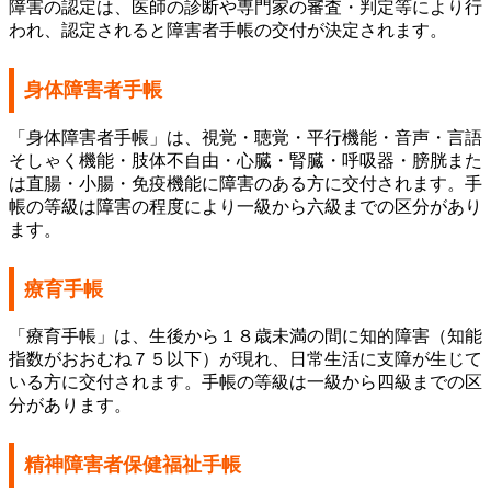
障害の認定は、医師の診断や専門家の審査・判定等により行
われ、認定されると障害者手帳の交付が決定されます。
身体障害者手帳
「身体障害者手帳」は、視覚・聴覚・平行機能・音声・言語
そしゃく機能・肢体不自由・心臓・腎臓・呼吸器・膀胱また
は直腸・小腸・免疫機能に障害のある方に交付されます。手
帳の等級は障害の程度により一級から六級までの区分があり
ます。
療育手帳
「療育手帳」は、生後から１８歳未満の間に知的障害（知能
指数がおおむね７５以下）が現れ、日常生活に支障が生じて
いる方に交付されます。手帳の等級は一級から四級までの区
分があります。
精神障害者保健福祉手帳