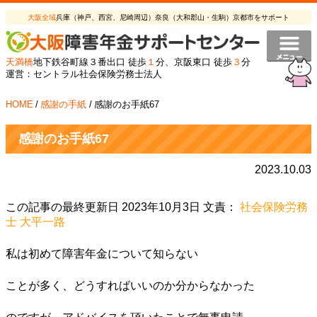
大阪全域
兵庫（神戸、西宮、尼崎周辺）奈良（大和郡山・生駒）京都市をサポート
天満橋
地下鉄谷町線３番出口 徒歩
１
分、京阪東口 徒歩
３
分
運営：セントラル社会保険労務士法人
HOME
/
感謝の手紙
/
感謝のお手紙67
感謝のお手紙67
2023.10.03
この記事の最終更新日 2023年10月3日 文責：
社会保険労務
士 大平一路
私は初めて障害年金について知らない
ことが多く、どうすればいいのか分からなかった