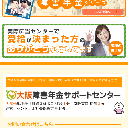
大阪全域兵庫（神戸、西宮、尼崎周辺）奈良（大和郡山・生駒）京都市をサポー
ト
天満橋
地下鉄谷町線３番出口 徒歩
１
分、京阪東口 徒歩
３
分
運営：セントラル社会保険労務士法人
お問い合わせはこちら