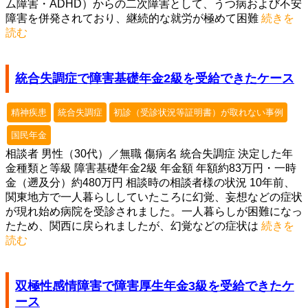
ム障害・ADHD）からの二次障害として、うつ病および不安
障害を併発されており、継続的な就労が極めて困難
続きを
読む
統合失調症で障害基礎年金2級を受給できたケース
精神疾患
統合失調症
初診（受診状況等証明書）が取れない事例
国民年金
相談者 男性（30代）／無職 傷病名 統合失調症 決定した年
金種類と等級 障害基礎年金2級 年金額 年額約83万円・一時
金（遡及分）約480万円 相談時の相談者様の状況 10年前、
関東地方で一人暮らししていたころに幻覚、妄想などの症状
が現れ始め病院を受診されました。一人暮らしが困難になっ
たため、関西に戻られましたが、幻覚などの症状は
続きを
読む
双極性感情障害で障害厚生年金3級を受給できたケ
ース