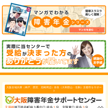
大阪全域兵庫（神戸、西宮、尼崎周辺）奈良（大和郡山・生駒）京都市をサポー
ト
天満橋
地下鉄谷町線３番出口 徒歩
１
分、京阪東口 徒歩
３
分