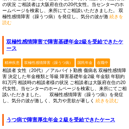
の状況 ご相談者は大阪府在住の20代女性。当センターのホ
ームページを検索し、来所にてご相談いただきました。 双
極性感情障害（躁うつ病）を発症し、気分の波が激
続きを
読む
双極性感情障害で障害基礎年金2級を受給できたケ
ース
精神疾患
双極性感情障害（躁うつ病）
国民年金
在職中
相談者 女性（20代）／アルバイト勤務 傷病名 双極性感情障
害 決定した年金種類と等級 障害基礎年金2級 年金額 年額約
81万円 相談時の相談者様の状況 ご相談者は大阪府在住の20
代女性。当センターのホームページを検索し、来所にてご相
談いただきました。 双極性感情障害（躁うつ病）を発症
し、気分の波が激しく、気力や意欲が著しく
続きを読む
うつ病で障害厚生年金２級を受給できたケース