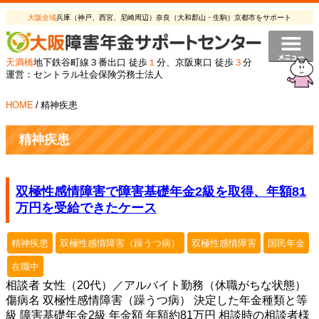
大阪全域
兵庫（神戸、西宮、尼崎周辺）奈良（大和郡山・生駒）京都市をサポート
天満橋
地下鉄谷町線３番出口 徒歩
１
分、京阪東口 徒歩
３
分
運営：セントラル社会保険労務士法人
HOME
/
精神疾患
精神疾患
双極性感情障害で障害基礎年金2級を取得、年額81
万円を受給できたケース
精神疾患
双極性感情障害（躁うつ病）
双極性感情障害
国民年金
在職中
相談者 女性（20代）／アルバイト勤務（休職がちな状態）
傷病名 双極性感情障害（躁うつ病） 決定した年金種類と等
級 障害基礎年金2級 年金額 年額約81万円 相談時の相談者様