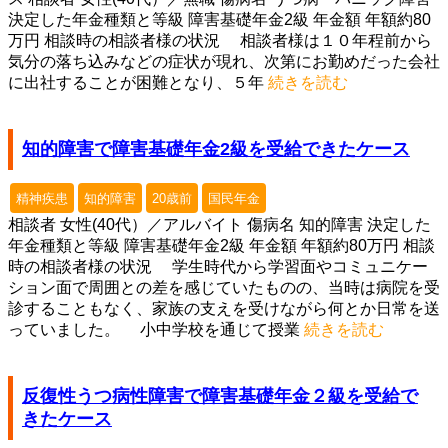
決定した年金種類と等級 障害基礎年金2級 年金額 年額約80
万円 相談時の相談者様の状況 相談者様は１０年程前から
気分の落ち込みなどの症状が現れ、次第にお勤めだった会社
に出社することが困難となり、５年
続きを読む
知的障害で障害基礎年金2級を受給できたケース
精神疾患
知的障害
20歳前
国民年金
相談者 女性(40代）／アルバイト 傷病名 知的障害 決定した
年金種類と等級 障害基礎年金2級 年金額 年額約80万円 相談
時の相談者様の状況 学生時代から学習面やコミュニケー
ション面で周囲との差を感じていたものの、当時は病院を受
診することもなく、家族の支えを受けながら何とか日常を送
っていました。 小中学校を通じて授業
続きを読む
反復性うつ病性障害で障害基礎年金２級を受給で
きたケース