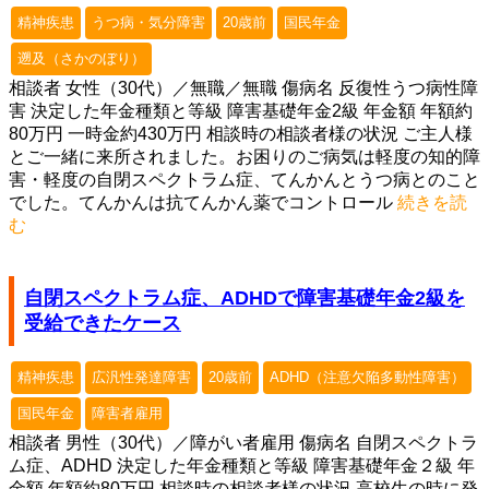
精神疾患
うつ病・気分障害
20歳前
国民年金
遡及（さかのぼり）
相談者 女性（30代）／無職／無職 傷病名 反復性うつ病性障
害 決定した年金種類と等級 障害基礎年金2級 年金額 年額約
80万円 一時金約430万円 相談時の相談者様の状況 ご主人様
とご一緒に来所されました。お困りのご病気は軽度の知的障
害・軽度の自閉スペクトラム症、てんかんとうつ病とのこと
でした。てんかんは抗てんかん薬でコントロール
続きを読
む
自閉スペクトラム症、ADHDで障害基礎年金2級を
受給できたケース
精神疾患
広汎性発達障害
20歳前
ADHD（注意欠陥多動性障害）
国民年金
障害者雇用
相談者 男性（30代）／障がい者雇用 傷病名 自閉スペクトラ
ム症、ADHD 決定した年金種類と等級 障害基礎年金２級 年
金額 年額約80万円 相談時の相談者様の状況 高校生の時に発