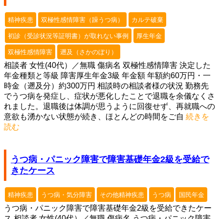
精神疾患
双極性感情障害（躁うつ病）
カルテ破棄
初診（受診状況等証明書）が取れない事例
厚生年金
双極性感情障害
遡及（さかのぼり）
相談者 女性(40代）／無職 傷病名 双極性感情障害 決定した
年金種類と等級 障害厚生年金3級 年金額 年額約60万円・一
時金（遡及分）約300万円 相談時の相談者様の状況 勤務先
でうつ病を発症し、症状が悪化したことで退職を余儀なくさ
れました。退職後は体調が思うように回復せず、再就職への
意欲も湧かない状態が続き、ほとんどの時間をご自
続きを
読む
うつ病・パニック障害で障害基礎年金2級を受給で
きたケース
精神疾患
うつ病・気分障害
その他精神疾患
うつ病
国民年金
うつ病・パニック障害で障害基礎年金2級を受給できたケー
ス 相談者 女性(40代）／無職 傷病名 うつ病・パニック障害