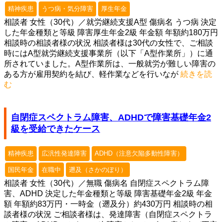
精神疾患
うつ病・気分障害
厚生年金
相談者 女性（30代）／就労継続支援A型 傷病名 うつ病 決定
した年金種類と等級 障害厚生年金2級 年金額 年額約180万円
相談時の相談者様の状況 相談者様は30代の女性で、ご相談
時にはA型就労継続支援事業所（以下「A型作業所」）に通
所されていました。A型作業所は、一般就労が難しい障害の
ある方が雇用契約を結び、軽作業などを行いなが
続きを読
む
自閉症スペクトラム障害、ADHDで障害基礎年金2
級を受給できたケース
精神疾患
広汎性発達障害
ADHD（注意欠陥多動性障害）
国民年金
在職中
遡及（さかのぼり）
相談者 女性（30代）／無職 傷病名 自閉症スペクトラム障
害、ADHD 決定した年金種類と等級 障害基礎年金2級 年金
額 年額約83万円・一時金（遡及分）約430万円 相談時の相
談者様の状況 ご相談者様は、発達障害（自閉症スペクトラ