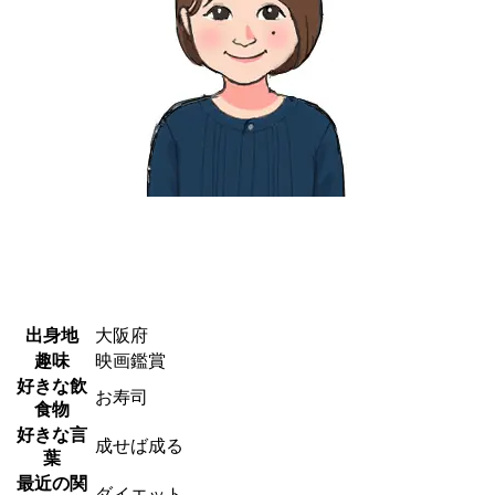
出身地
大阪府
趣味
映画鑑賞
好きな飲
お寿司
食物
好きな言
成せば成る
葉
最近の関
ダイエット