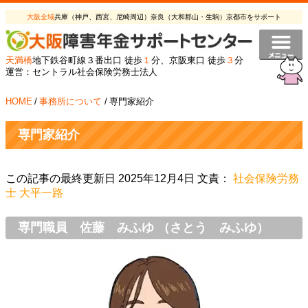
大阪全域
兵庫（神戸、西宮、尼崎周辺）奈良（大和郡山・生駒）京都市をサポート
天満橋
地下鉄谷町線３番出口 徒歩
１
分、京阪東口 徒歩
３
分
運営：セントラル社会保険労務士法人
HOME
/
事務所について
/
専門家紹介
専門家紹介
この記事の最終更新日 2025年12月4日 文責：
社会保険労務
士 大平一路
専門職員 佐藤 みふゆ （さとう みふゆ）