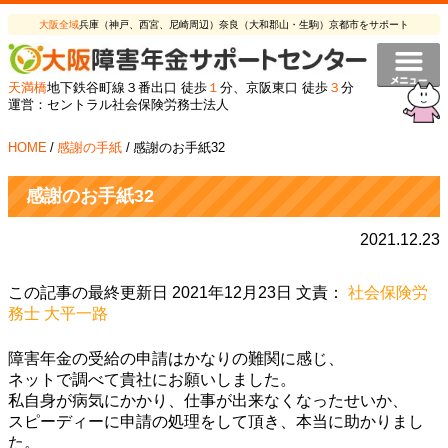
大阪全域
兵庫（神戸、西宮、尼崎周辺）奈良（大和郡山・生駒）京都市をサポート
天満橋
地下鉄谷町線３番出口 徒歩
１
分、京阪東口 徒歩
３
分
運営：セントラル社会保険労務士法人
HOME
/
感謝の手紙
/
感謝のお手紙32
感謝のお手紙32
2021.12.23
この記事の最終更新日 2021年12月23日 文責：
社会保険労
務士 大平一路
障害年金の受給の申請はかなりの難関に感じ、
ネットで調べて貴社にお願いしました。
私自身が病気にかかり、仕事が出来なくなったせいか、
スピーディーに申請の処理をして頂き、本当に助かりまし
た。