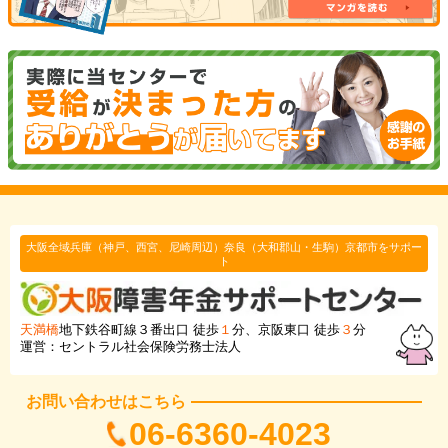
大阪全域兵庫（神戸、西宮、尼崎周辺）奈良（大和郡山・生駒）京都市をサポー
ト
天満橋
地下鉄谷町線３番出口 徒歩
１
分、京阪東口 徒歩
３
分
運営：セントラル社会保険労務士法人
お問い合わせはこちら
06-6360-4023