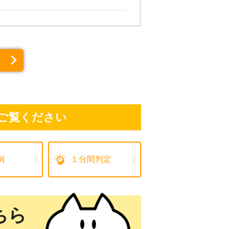
ご覧ください
例
１分間判定
ちら