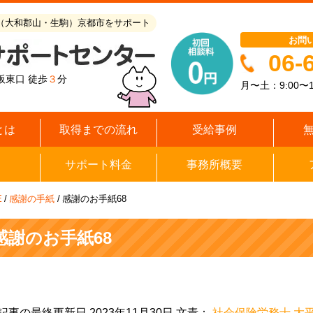
（大和郡山・生駒）京都市をサポート
お問
06-
阪東口 徒歩
３
分
月〜土：9:00〜1
とは
取得までの流れ
受給事例
サポート料金
事務所概要
E
/
感謝の手紙
/
感謝のお手紙68
感謝のお手紙68
記事の最終更新日 2023年11月30日 文責：
社会保険労務士 大