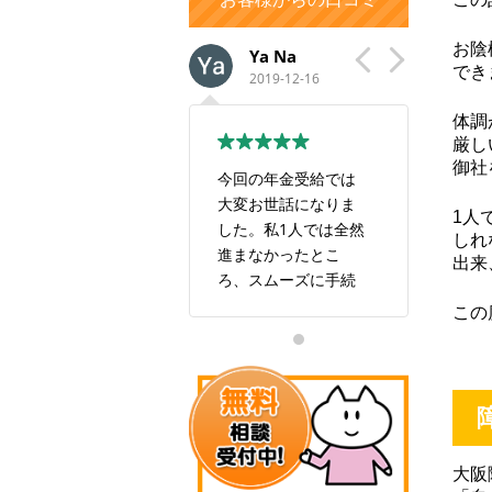
お陰
aiko y
Ya Na
い
でき
2022-02-14
2019-12-16
201
体調
厳し
御社
この度は大変お世話
今回の年金受給では
すごい
になり、ありがとう
大変お世話になりま
も良い
1人
ございました。 最初
した。私1人では全然
す！
しれ
は自身で年金事務所
進まなかったとこ
出来
に出向きましたが、
ろ、スムーズに手続
私の現在の状況では
きしていただき感謝
この
年金を受け取ること
しております。また
は難しいだろうと相
お世話になることが
手にしてもらえませ
あるかと思いますが
んでした。 報酬は年
何卒よろしくお願い
金を受け取ることが
致します。本当にあ
出来た場合で良いと
りがとうございまし
大阪
いう有り難い条件で
た。