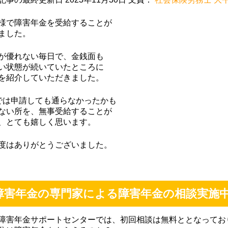
様で障害年金を受給することが
ちごみるく
上山良二
M Mmitt
ました。
9-12-02
2019-09-02
2019-07-22
が優れない毎日で、金銭面も
い状態が続いていたところに
を紹介していただきました。
丁寧で、とて
初めての障害年金の
無料相談から親
社労士さんで
申請で少し不安でし
サポートしてい
では申請しても通らなかったかも
たが、障害年金の種
き、障害年金の
ない所を、無事受給することが
類や手続きの流れや
が受けられるよ
、とても嬉しく思います。
必要なもの等を丁寧
なり、主人とも
に説明してもらい安
感謝しておりま
度はありがとうございました。
心して、また、個人
もっと早く相談
的に時間の都合が合
いればよかった
いにくい時も、調整
っております。
してくださり、先生
時もよろしくお
障害年金の専門家による障害年金の相談実施
には大変感謝してま
します。
す。ありがとうござ
障害年金サポートセンターでは、初回相談は無料ととなってお
いました。