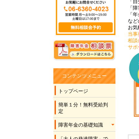
「自
したので、きっと無
「障
理だろうとほぼほぼ
「年
諦めながら、こちら
など
に手続きをお願いし
お気
ました。 社労士の先
当事
生の言葉に従い書類
相談
を作成させてもら
サポ
い、最後に社労士の
先生が申立書を書い
てくださり、結果を
待ちました。 何と有
コンテンツメニュー
り難いことに、2級の
年金を受け取れるこ
トップページ
とになりました。 こ
のコロナ禍のため先
簡単１分！無料受給判
生に全くお会いする
定
こともなく、電話と
障害年金の基礎知識
メールだけでの運び
でしたが、丁寧な対
「大人の発達障害」で