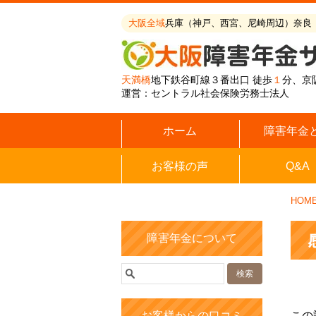
大阪全域
兵庫（神戸、西宮、尼崎周辺）奈良
天満橋
地下鉄谷町線３番出口 徒歩
１
分、京
運営：セントラル社会保険労務士法人
ホーム
障害年金
お客様の声
Q&A
HOM
障害年金について
お客様からの口コミ
この