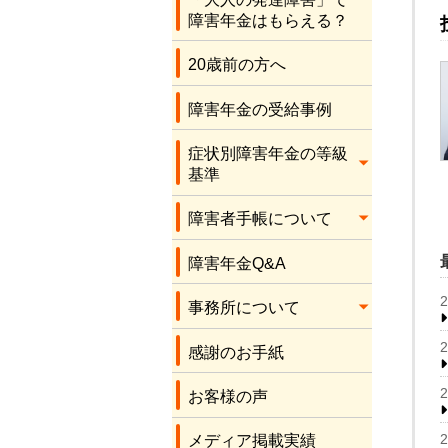
応をしてくださり、
障害年金はもらえる？
本当にありがとうご
ざいます。感謝しか
20歳前の方へ
ありません。
障害年金の受給事例
症状別障害年金の等級
基準
障害者手帳について
障害年金Q&A
事務所について
感謝のお手紙
お客様の声
メディア掲載実績