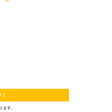
su
切に
ただ
支給
うに
ども
す。
して
と思
更新
願い
中！
ります。