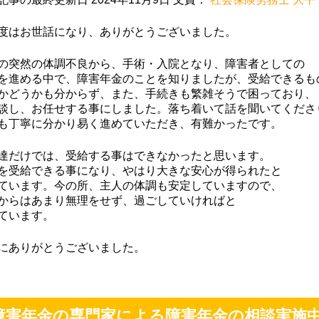
度はお世話になり、ありがとうございました。
ちごみるく
上山良二
M Mmitt
9-12-02
2019-09-02
2019-07-22
の突然の体調不良から、手術・入院となり、障害者としての
を進める中で、障害年金のことを知りましたが、受給できるも
かどうかも分からず、また、手続きも繁雑そうで困っており、
談し、お任せする事にしました。落ち着いて話を聞いてくださ
丁寧で、とて
初めての障害年金の
無料相談から親
も丁寧に分かり易く進めていただき、有難かったです。
社労士さんで
申請で少し不安でし
サポートしてい
たが、障害年金の種
き、障害年金の
達だけでは、受給する事はできなかったと思います。
類や手続きの流れや
が受けられるよ
を受給できる事になり、やはり大きな安心が得られたと
必要なもの等を丁寧
なり、主人とも
ています。今の所、主人の体調も安定していますので、
に説明してもらい安
感謝しておりま
からはあまり無理をせず、過ごしていければと
心して、また、個人
もっと早く相談
ています。
的に時間の都合が合
いればよかった
いにくい時も、調整
っております。
にありがとうございました。
してくださり、先生
時もよろしくお
には大変感謝してま
します。
す。ありがとうござ
いました。
障害年金の専門家による障害年金の相談実施