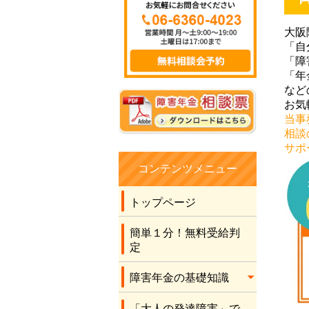
したので、きっと無
理だろうとほぼほぼ
大阪
諦めながら、こちら
「自
に手続きをお願いし
「障
ました。 社労士の先
「年
生の言葉に従い書類
など
を作成させてもら
お気
当事
い、最後に社労士の
相談
先生が申立書を書い
サポ
てくださり、結果を
待ちました。 何と有
コンテンツメニュー
り難いことに、2級の
年金を受け取れるこ
トップページ
とになりました。 こ
のコロナ禍のため先
簡単１分！無料受給判
生に全くお会いする
定
こともなく、電話と
障害年金の基礎知識
メールだけでの運び
でしたが、丁寧な対
「大人の発達障害」で