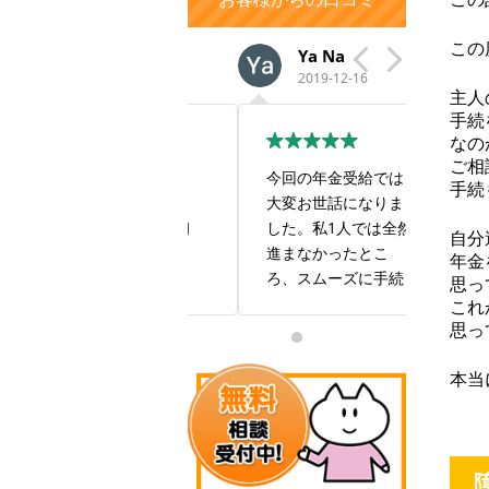
この
aiko y
Ya Na
い
2022-02-14
2019-12-16
201
主人
手続
なの
ご相
この度は大変お世話
今回の年金受給では
すごい
手続
になり、ありがとう
大変お世話になりま
も良い
ございました。 最初
した。私1人では全然
す！
自分
は自身で年金事務所
進まなかったとこ
年金
に出向きましたが、
ろ、スムーズに手続
思っ
私の現在の状況では
きしていただき感謝
これ
年金を受け取ること
しております。また
思っ
は難しいだろうと相
お世話になることが
手にしてもらえませ
あるかと思いますが
本当
んでした。 報酬は年
何卒よろしくお願い
金を受け取ることが
致します。本当にあ
出来た場合で良いと
りがとうございまし
いう有り難い条件で
た。