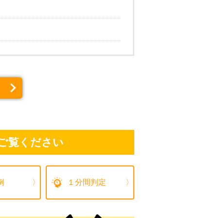
ご覧ください
例
１分間判定