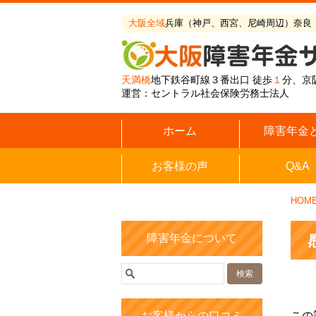
大阪全域
兵庫（神戸、西宮、尼崎周辺）奈良
天満橋
地下鉄谷町線３番出口 徒歩
１
分、京
運営：セントラル社会保険労務士法人
ホーム
障害年金
お客様の声
Q&A
HOM
障害年金について
お客様からの口コミ
この