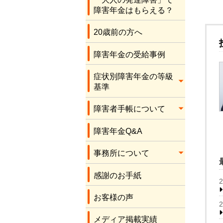
応をしてくださり、
障害年金はもらえる？
本当にありがとうご
ざいます。感謝しか
20歳前の方へ
ありません。
障害年金の受給事例
症状別障害年金の等級
基準
障害者手帳について
障害年金Q&A
事務所について
感謝のお手紙
お客様の声
メディア掲載実績