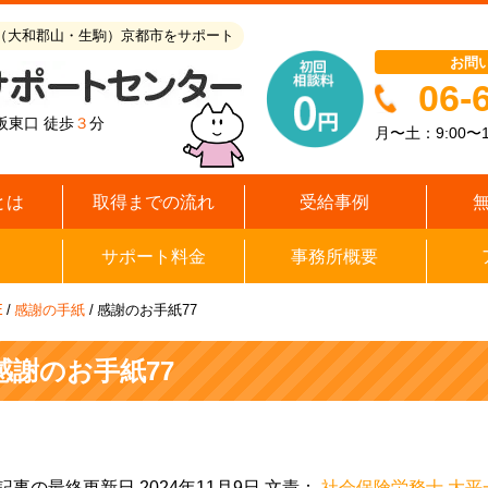
（大和郡山・生駒）京都市をサポート
お問
06-
阪東口 徒歩
３
分
月〜土：9:00〜1
とは
取得までの流れ
受給事例
サポート料金
事務所概要
E
/
感謝の手紙
/
感謝のお手紙77
感謝のお手紙77
記事の最終更新日 2024年11月9日 文責：
社会保険労務士 大平