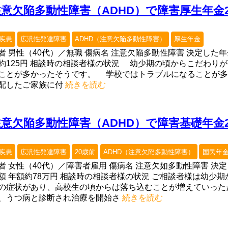
注意欠陥多動性障害（ADHD）で障害厚生年金
疾患
広汎性発達障害
ADHD（注意欠陥多動性障害）
厚生年金
者 男性（40代）／無職 傷病名 注意欠陥多動性障害 決定した
約125円 相談時の相談者様の状況 幼少期の頃からこだわり
ことが多かったそうです。 学校ではトラブルになることが多
配したご家族に付
続きを読む
注意欠陥多動性障害（ADHD）で障害基礎年金
疾患
広汎性発達障害
20歳前
ADHD（注意欠陥多動性障害）
国民年
者 女性（40代）／障害者雇用 傷病名 注意欠如多動性障害 決
額 年額約78万円 相談時の相談者様の状況 ご相談者様は幼少
の症状があり、高校生の頃からは落ち込むことが増えていった
、うつ病と診断され治療を開始さ
続きを読む