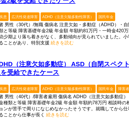
年金2級を受給できたケース
疾患
広汎性発達障害
ADHD（注意欠陥多動性障害）
国民年金
者 男性（30代）/無職 傷病名 注意欠如・多動症（ADHD）・
類と等級 障害基礎年金2級 年金額 年額約81万円・一時金420
幼少期より落ち着きがなく、多動傾向が見られていました。小
ることがあり、特別支援
続きを読む
ADHD（注意欠如多動症） ASD（自閉スペク
級を受給できたケース
疾患
広汎性発達障害
ADHD（注意欠陥多動性障害）
国民年金
障害
者 男性（40代）/障害者雇用 傷病名 ADHD（注意欠如多動症）
金種類と等級 障害基礎年金2級 年金額 年額約78万円 相談時
ョンが苦手で周りになじめなかったそうです。就職してから仕
ることから仕事が長く
続きを読む