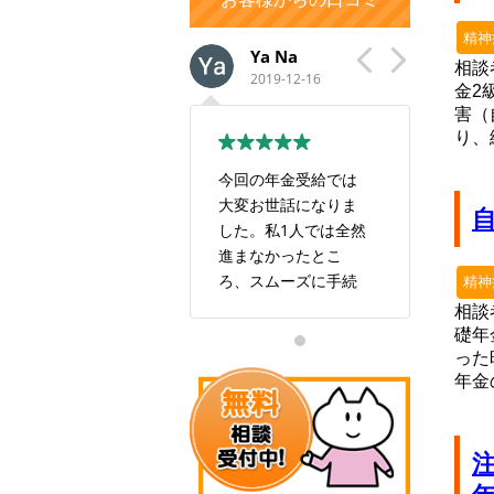
精神
aiko y
Ya Na
い
相談
2022-02-14
2019-12-16
201
金2
害（
り、
この度は大変お世話
今回の年金受給では
すごい
になり、ありがとう
大変お世話になりま
も良い
ございました。 最初
した。私1人では全然
す！
は自身で年金事務所
進まなかったとこ
に出向きましたが、
ろ、スムーズに手続
精神
私の現在の状況では
きしていただき感謝
相談
年金を受け取ること
しております。また
礎年
は難しいだろうと相
お世話になることが
った
手にしてもらえませ
あるかと思いますが
年金
んでした。 報酬は年
何卒よろしくお願い
金を受け取ることが
致します。本当にあ
出来た場合で良いと
りがとうございまし
いう有り難い条件で
た。