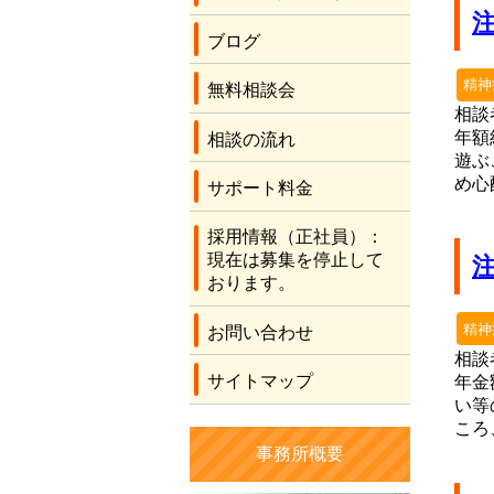
ブログ
精神
無料相談会
相談
年額
相談の流れ
遊ぶ
め心
サポート料金
採用情報（正社員）：
現在は募集を停止して
おります。
精神
お問い合わせ
相談
サイトマップ
年金
い等
ころ
事務所概要