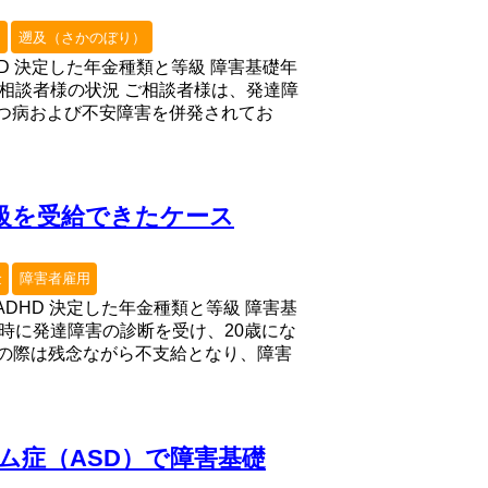
中
遡及（さかのぼり）
su
HD 決定した年金種類と等級 障害基礎年
時の相談者様の状況 ご相談者様は、発達障
うつ病および不安障害を併発されてお
切に
ただ
2級を受給できたケース
支給
うに
ども
金
障害者雇用
す。
ADHD 決定した年金種類と等級 障害基
して
の時に発達障害の診断を受け、20歳にな
と思
の際は残念ながら不支給となり、障害
更新
願い
ム症（ASD）で障害基礎