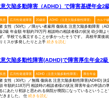
注意欠陥多動障害（ADHD）で障害基礎年金2
疾患
広汎性発達障害
20歳前
ADHD（注意欠陥多動性障害）
カルテ
者 女性（50代）／障がい者雇用 傷病名 注意欠陥多動障害（A
金2級 年金額 年額約79万円 相談時の相談者様の状況 幼少期
ず、学校でも孤立することが多かったそうです。 高校卒業後
りミスが多発したりと上手
続きを読む
注意欠陥多動性障害(ADHD)で障害厚生年金2
疾患
広汎性発達障害
ADHD（注意欠陥多動性障害）
厚生年金
者 女性（30代）／無職 傷病名 注意欠陥多動性障害(ADHD) 
額 年額約118万円 相談時の相談者様の状況 障害年金の申請
るにあたり初診と思われる病院が廃院になっているということ
だきました。 仕
続きを読む