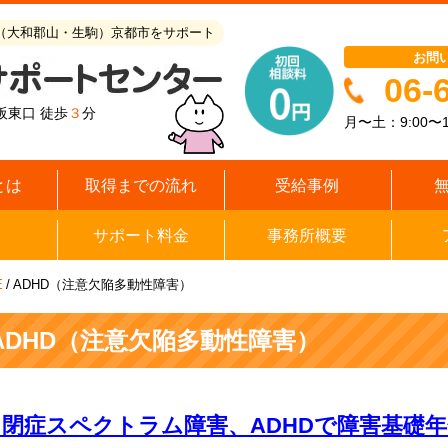
（大和郡山・生駒）京都市をサポート
お問
06-
阪東口 徒歩
３
分
月〜土：9:00〜1
とは
取得までの流れ
受給事例
サポート料金
事務所概要
E
/
ADHD（注意欠陥多動性障害）
ADHD（注意欠陥多動性障害）
自閉症スペクトラム障害、ADHDで障害基礎