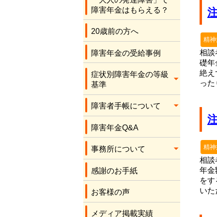
応をしてくださり、
障害年金はもらえる？
本当にありがとうご
ざいます。感謝しか
20歳前の方へ
ありません。
精神
相談
障害年金の受給事例
礎年
絶え
症状別障害年金の等級
った
基準
障害者手帳について
障害年金Q&A
精神
事務所について
相談
年金
感謝のお手紙
をす
いた
お客様の声
メディア掲載実績