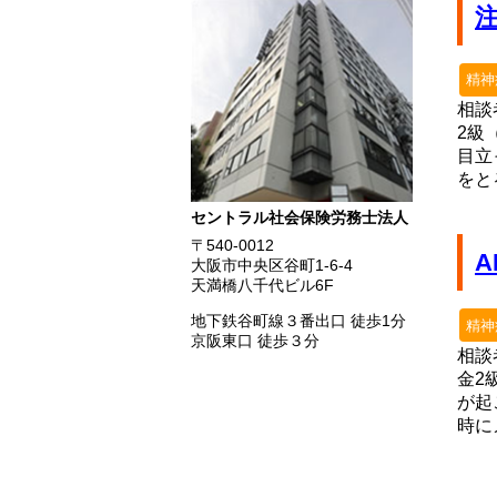
精神
相談
2級
目立
をと
セントラル社会保険労務士法人
〒540-0012
大阪市中央区谷町1-6-4
天満橋八千代ビル6F
地下鉄谷町線３番出口 徒歩1分
精神
京阪東口 徒歩３分
相談
金2
が起
時に