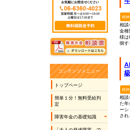
したので、きっと無
理だろうとほぼほぼ
諦めながら、こちら
精神
に手続きをお願いし
相談
ました。 社労士の先
金種
様は
生の言葉に従い書類
徊す
を作成させてもら
い、最後に社労士の
先生が申立書を書い
てくださり、結果を
待ちました。 何と有
コンテンツメニュー
り難いことに、2級の
年金を受け取れるこ
トップページ
精神
とになりました。 こ
のコロナ禍のため先
相談
簡単１分！無料受給判
た年
生に全くお会いする
定
ーシ
こともなく、電話と
され
障害年金の基礎知識
メールだけでの運び
でしたが、丁寧な対
「大人の発達障害」で