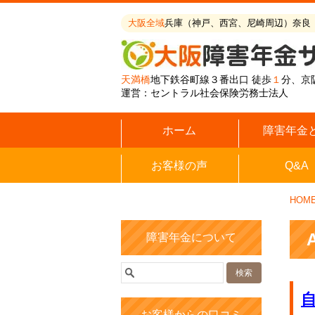
大阪全域
兵庫（神戸、西宮、尼崎周辺）奈良
天満橋
地下鉄谷町線３番出口 徒歩
１
分、京
運営：セントラル社会保険労務士法人
ホーム
障害年金
お客様の声
Q&A
HOM
障害年金について
お客様からの口コミ