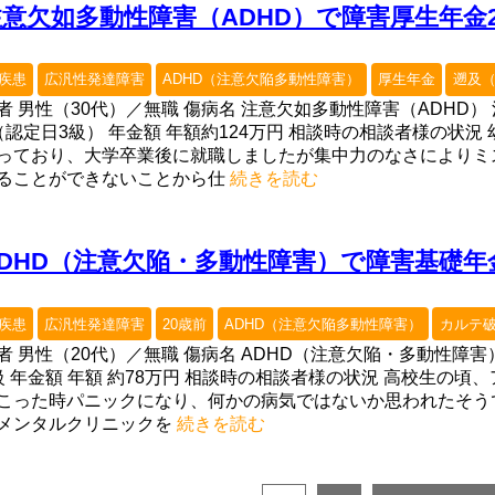
注意欠如多動性障害（ADHD）で障害厚生年金
疾患
広汎性発達障害
ADHD（注意欠陥多動性障害）
厚生年金
遡及
者 男性（30代）／無職 傷病名 注意欠如多動性障害（ADHD
（認定日3級） 年金額 年額約124万円 相談時の相談者様の状
っており、大学卒業後に就職しましたが集中力のなさによりミ
ることができないことから仕
続きを読む
ADHD（注意欠陥・多動性障害）で障害基礎年
疾患
広汎性発達障害
20歳前
ADHD（注意欠陥多動性障害）
カルテ
者 男性（20代）／無職 傷病名 ADHD（注意欠陥・多動性障
級 年金額 年額 約78万円 相談時の相談者様の状況 高校生の
こった時パニックになり、何かの病気ではないか思われたそう
メンタルクリニックを
続きを読む