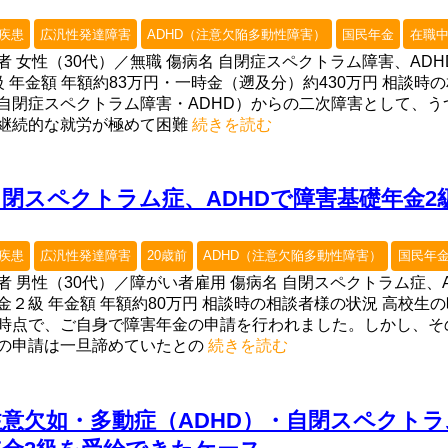
疾患
広汎性発達障害
ADHD（注意欠陥多動性障害）
国民年金
在職
ちごみるく
上山良二
M Mmitt
者 女性（30代）／無職 傷病名 自閉症スペクトラム障害、AD
9-12-02
2019-09-02
2019-07-22
級 年金額 年額約83万円・一時金（遡及分）約430万円 相談
自閉症スペクトラム障害・ADHD）からの二次障害として、
継続的な就労が極めて困難
続きを読む
丁寧で、とて
初めての障害年金の
無料相談から親
社労士さんで
申請で少し不安でし
サポートしてい
自閉スペクトラム症、ADHDで障害基礎年金
たが、障害年金の種
き、障害年金の
類や手続きの流れや
が受けられるよ
必要なもの等を丁寧
なり、主人とも
疾患
広汎性発達障害
20歳前
ADHD（注意欠陥多動性障害）
国民年
に説明してもらい安
感謝しておりま
者 男性（30代）／障がい者雇用 傷病名 自閉スペクトラム症、
心して、また、個人
もっと早く相談
金２級 年金額 年額約80万円 相談時の相談者様の状況 高校生
的に時間の都合が合
いればよかった
時点で、ご自身で障害年金の申請を行われました。しかし、そ
いにくい時も、調整
っております。
の申請は一旦諦めていたとの
続きを読む
してくださり、先生
時もよろしくお
には大変感謝してま
します。
す。ありがとうござ
注意欠如・多動症（ADHD）・自閉スペクトラ
いました。