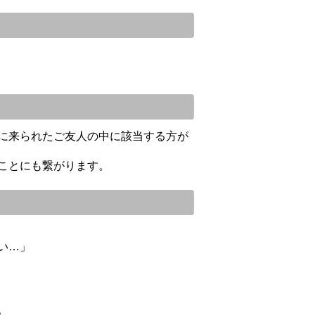
に来られたご友人の中に該当する方が
ことにも繋がります。
い…」
。