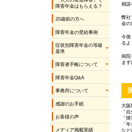
応をしてくださり、
相談
障害年金はもらえる？
本当にありがとうご
ざいます。感謝しか
弊社
20歳前の方へ
ありません。
金の
障害年金の受給事例
今後
るよ
症状別障害年金の等級
基準
病院
まず
障害者手帳について
障害年金Q&A
事務所について
感謝のお手紙
大阪
「自
お客様の声
「障
「年
メディア掲載実績
など