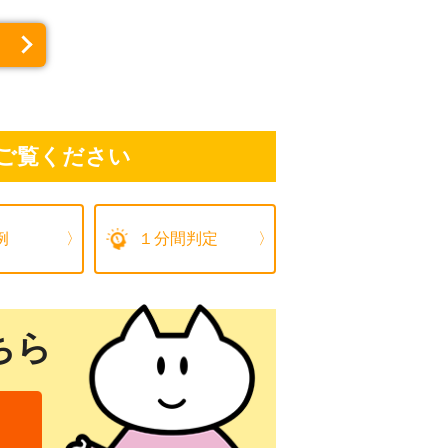
ご覧ください
例
１分間判定
ちら