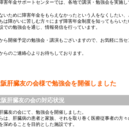
障害年金サポートセンターでは、各地で講演・勉強会を実施し
ちごみるく
上山良二
M Mmitt
ないために障害年金をもらえなかったという人をなくしたい、
9-12-02
2019-09-02
2019-07-22
ちは障がいに苦しむ方々にまず障害年金制度を知ってもらいた
設での勉強会を通じ、情報発信を行っています。
から開催予定の勉強会・講演もございますので、お気軽に当セ
丁寧で、とて
初めての障害年金の
無料相談から親
社労士さんで
からのご連絡心よりお待ちしております。
申請で少し不安でし
サポートしてい
たが、障害年金の種
き、障害年金の
類や手続きの流れや
が受けられるよ
必要なもの等を丁寧
なり、主人とも
に説明してもらい安
感謝しておりま
大阪肝臓友の会様で勉強会を開催しました
心して、また、個人
もっと早く相談
的に時間の都合が合
いればよかった
大阪肝臓友の会の対応状況
いにくい時も、調整
っております。
してくださり、先生
時もよろしくお
肝臓友の会にて、勉強会を開催しました。
には大変感謝してま
します。
らは、肝臓病の患者と家族、それを取り巻く医療従事者の方々
す。ありがとうござ
を深めることを目的とした施設です。
いました。