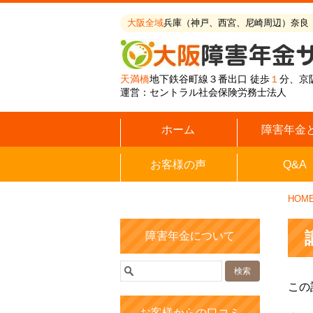
大阪全域
兵庫（神戸、西宮、尼崎周辺）奈良
天満橋
地下鉄谷町線３番出口 徒歩
１
分、京
運営：セントラル社会保険労務士法人
ホーム
障害年金
お客様の声
Q&A
HOM
障害年金について
この
お客様からの口コミ