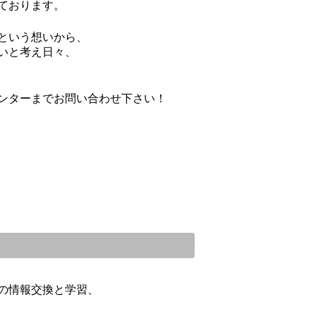
ております。
su
という想いから、
いと考え日々、
ンターまでお問い合わせ下さい！
切に
ただ
支給
うに
ども
す。
して
と思
更新
願い
の情報交換と学習、