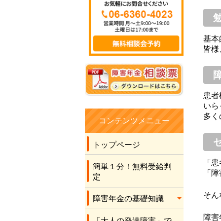
したので、きっと無
理だろうとほぼほぼ
諦めながら、こちら
基本
に手続きをお願いし
皆様
ました。 社労士の先
生の言葉に従い書類
を作成させてもら
い、最後に社労士の
患者
先生が申立書を書い
いら
てくださり、結果を
多く
待ちました。 何と有
コンテンツメニュー
り難いことに、2級の
年金を受け取れるこ
トップページ
とになりました。 こ
「患
のコロナ禍のため先
簡単１分！無料受給判
「障
生に全くお会いする
定
こともなく、電話と
そん
障害年金の基礎知識
メールだけでの運び
でしたが、丁寧な対
障害
「大人の発達障害」で