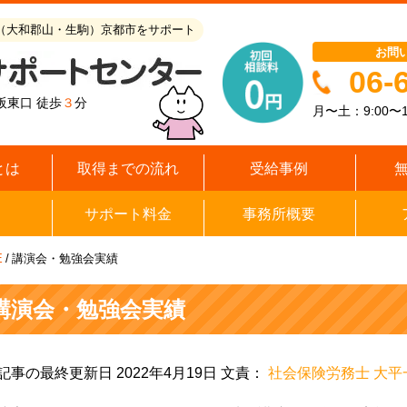
（大和郡山・生駒）京都市をサポート
お問
06-
阪東口 徒歩
３
分
月〜土：9:00〜1
とは
取得までの流れ
受給事例
サポート料金
事務所概要
E
/
講演会・勉強会実績
講演会・勉強会実績
記事の最終更新日 2022年4月19日 文責：
社会保険労務士 大平