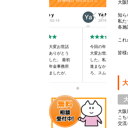
大阪
aiko y
Ya Na
い
知ら
2022-02-14
2019-12-16
201
私た
各施
これ
この度は大変お世話
今回の年金受給では
すごい
になり、ありがとう
大変お世話になりま
も良い
皆様
ございました。 最初
した。私1人では全然
す！
は自身で年金事務所
進まなかったとこ
に出向きましたが、
ろ、スムーズに手続
私の現在の状況では
きしていただき感謝
年金を受け取ること
しております。また
は難しいだろうと相
お世話になることが
手にしてもらえませ
あるかと思いますが
んでした。 報酬は年
何卒よろしくお願い
大阪
金を受け取ることが
致します。本当にあ
こち
出来た場合で良いと
りがとうございまし
交流
いう有り難い条件で
た。