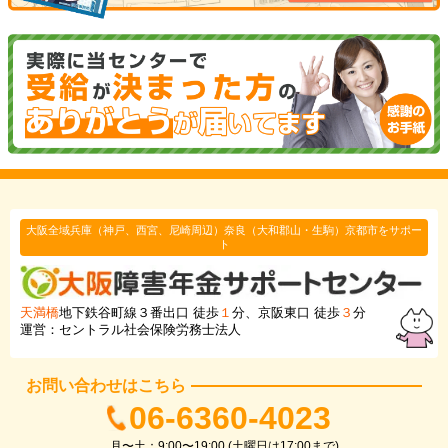
大阪全域兵庫（神戸、西宮、尼崎周辺）奈良（大和郡山・生駒）京都市をサポー
ト
天満橋
地下鉄谷町線３番出口 徒歩
１
分、京阪東口 徒歩
３
分
運営：セントラル社会保険労務士法人
お問い合わせはこちら
06-6360-4023
月〜土：9:00〜19:00 (土曜日は17:00まで)