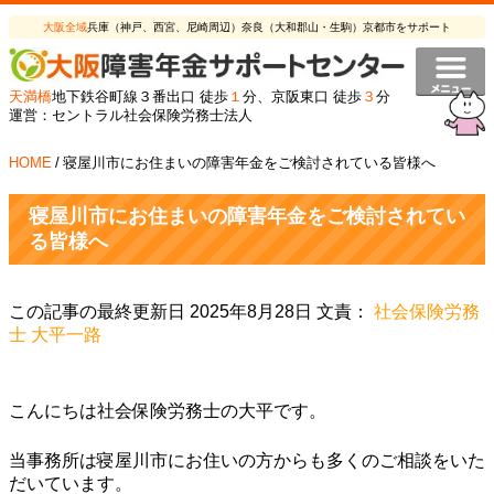
大阪全域
兵庫（神戸、西宮、尼崎周辺）奈良（大和郡山・生駒）京都市をサポート
天満橋
地下鉄谷町線３番出口 徒歩
１
分、京阪東口 徒歩
３
分
運営：セントラル社会保険労務士法人
HOME
/
寝屋川市にお住まいの障害年金をご検討されている皆様へ
寝屋川市にお住まいの障害年金をご検討されてい
る皆様へ
この記事の最終更新日 2025年8月28日 文責：
社会保険労務
士 大平一路
こんにちは社会保険労務士の大平です。
当事務所は寝屋川市にお住いの方からも多くのご相談をいた
だいています。