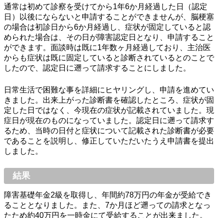
通常は初めて診察を受けてから1年6か月経過した日（認定
日）以後にならないと申請することができませんが、脳梗塞
の場合は初診日から6か月経過し、症状が固定していると認
められた場合は、その日が障害認定日となり、申請すること
ができます。面談時は既に1年数ヶ月経過しており、主治医
からも症状は既に固定していると診断されているとのことで
したので、認定日に遡って請求することにしました。
日常生活で困難な事を詳細にヒヤリングし、申請を進めてい
きました。出来上がった診断書を確認したところ、症状が固
定した日ではなく、今現在の症状が記載されていました。現
症日が現在のものになっていました。認定日に遡って請求す
るため、当時の日付と症状について記載された診断書が必要
であることを説明し、修正していただいたうえ申請書を提出
しました。
結果
障害基礎年金2級を取得し、年間約78万円の年金が受給でき
ることとなりました。また、7か月ほど遡っての請求となっ
たため約40万円を一時金にて受給することが出来ました。