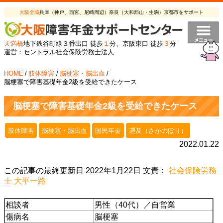
大阪全域
兵庫（神戸、西宮、尼崎周辺）奈良（大和郡山・生駒）京都市をサポート
天満橋
地下鉄谷町線３番出口 徒歩
１
分、京阪東口 徒歩
３
分
運営：セントラル社会保険労務士法人
HOME
/
肢体障害
/
脳梗塞・脳出血
/
脳梗塞で障害基礎年金2級を受給できたケース
脳梗塞で障害基礎年金2級を受給できたケース
肢体障害
脳梗塞・脳出血
国民年金
遡及（さかのぼり）
2022.01.22
この記事の最終更新日 2022年1月22日 文責：
社会保険労務
士 大平一路
相談者
男性（40代）／自営業
傷病名
脳梗塞