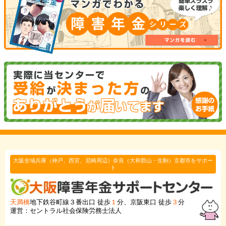
大阪全域兵庫（神戸、西宮、尼崎周辺）奈良（大和郡山・生駒）京都市をサポー
ト
天満橋
地下鉄谷町線３番出口 徒歩
１
分、京阪東口 徒歩
３
分
運営：セントラル社会保険労務士法人