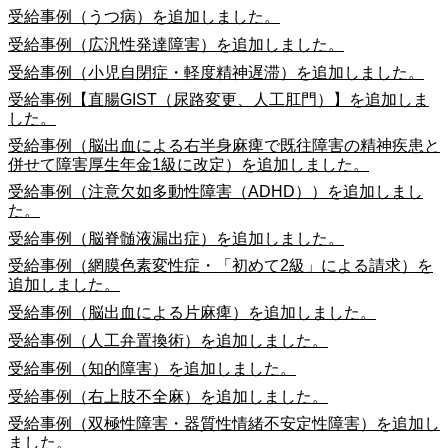
受給事例（うつ病）を追加しました。
受給事例（広汎性発達障害）を追加しました。
受給事例（小児自閉症・軽度精神遅滞）を追加しました。
受給事例【直腸GIST（尿路変更、人工肛門）】を追加しま
した。
受給事例（脳出血による右半身麻痺で既往障害の精神疾患と
併せて障害厚生年金1級に改定）を追加しました。
受給事例（注意欠如多動性障害（ADHD））を追加しまし
た。
受給事例（脳脊髄液漏出症）を追加しました。
受給事例（網膜色素変性症・「初めて2級」による請求）を
追加しました。
受給事例（脳出血による片麻痺）を追加しました。
受給事例（人工弁置換術）を追加しました。
受給事例（知的障害）を追加しました。
受給事例（右上肢不全麻）を追加しました。
受給事例（双極性障害・器質性情緒不安定性障害）を追加し
ました。