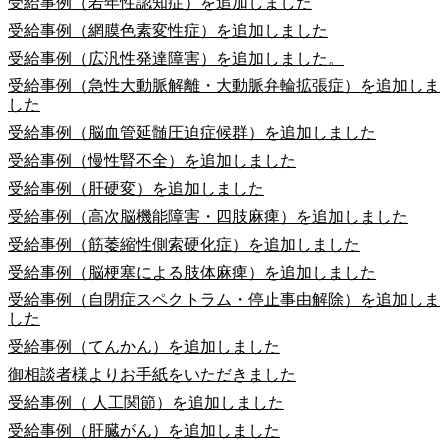
受給事例（若年性認知症）を追加しました
受給事例（網膜色素変性症）を追加しました
受給事例（広汎性発達障害）を追加しました。
受給事例（急性大動脈解離・大動脈弁輪拡張症）を追加しま
した
受給事例（脳血管延髄圧迫症候群）を追加しました
受給事例（慢性腎不全）を追加しました
受給事例（肝硬変）を追加しました
受給事例（高次脳機能障害・四肢麻痺）を追加しました
受給事例（筋萎縮性側索硬化症）を追加しました
受給事例（脳梗塞による肢体麻痺）を追加しました
受給事例（自閉症スペクトラム・停止事由解除）を追加しま
した
受給事例（てんかん）を追加しました
御相談者様よりお手紙をいただきました
受給事例（ 人工関節）を追加しました
受給事例（肝臓がん）を追加しました