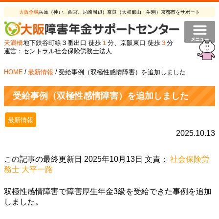
大阪全域
兵庫（神戸、西宮、尼崎周辺）奈良（大和郡山・生駒）京都市をサポート
天満橋
地下鉄谷町線３番出口 徒歩
１
分、京阪東口 徒歩
３
分
運営：セントラル社会保険労務士法人
HOME
/
最新情報
/
受給事例（双極性感情障害）を追加しました
受給事例（双極性感情障害）を追加しました
最新情報
2025.10.13
この記事の最終更新日 2025年10月13日 文責：
社会保険労
務士 大平一路
双極性感情障害で障害厚生年金3級を受給できた事例を追加
しました。