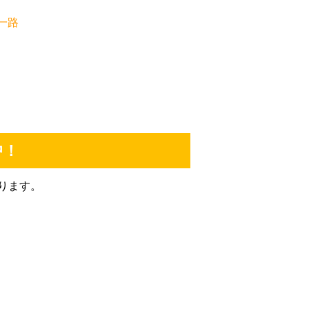
一路
su
切に
ただ
支給
中！
うに
ども
ります。
す。
して
と思
更新
願い