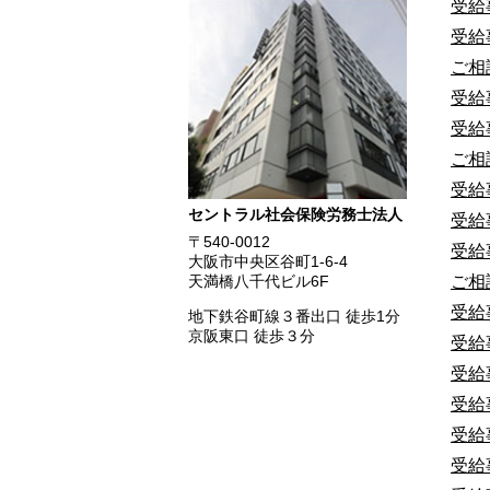
受給
受給
ご相
受給
受給
ご相
受給
セントラル社会保険労務士法人
受給
〒540-0012
受給
大阪市中央区谷町1-6-4
ご相
天満橋八千代ビル6F
受給
地下鉄谷町線３番出口 徒歩1分
京阪東口 徒歩３分
受給
受給
受給
受給
受給