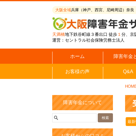
大阪全域
兵庫（神戸、西宮、尼崎周辺）奈良
天満橋
地下鉄谷町線３番出口 徒歩
１
分、京
運営：セントラル社会保険労務士法人
ホーム
障害年金
お客様の声
Q&A
HOM
障害年金について
最新
お客様からの口コミ