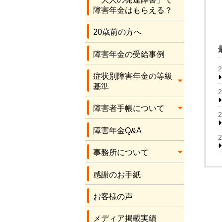
応をしてくださり、
障害年金はもらえる？
本当にありがとうご
ざいます。感謝しか
20歳前の方へ
ありません。
障害年金の受給事例
症状別障害年金の等級
基準
障害者手帳について
障害年金Q&A
事務所について
感謝のお手紙
お客様の声
メディア掲載実績