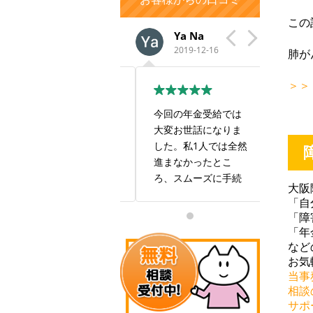
この
aiko y
Ya Na
い
2022-02-14
2019-12-16
201
肺が
＞＞
この度は大変お世話
今回の年金受給では
すごい
になり、ありがとう
大変お世話になりま
も良い
ございました。 最初
した。私1人では全然
す！
は自身で年金事務所
進まなかったとこ
に出向きましたが、
ろ、スムーズに手続
大阪
私の現在の状況では
きしていただき感謝
「自
年金を受け取ること
しております。また
「障
は難しいだろうと相
お世話になることが
「年
手にしてもらえませ
あるかと思いますが
など
んでした。 報酬は年
何卒よろしくお願い
お気
金を受け取ることが
致します。本当にあ
当事
出来た場合で良いと
りがとうございまし
相談
サポ
いう有り難い条件で
た。