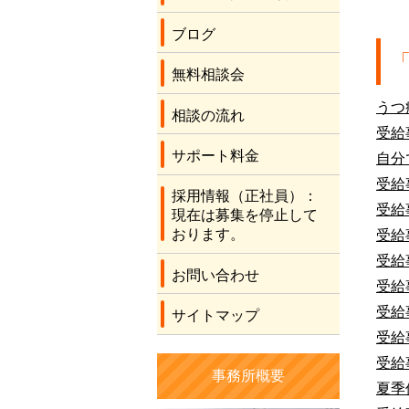
ブログ
無料相談会
うつ
相談の流れ
受給
サポート料金
自分
受給
採用情報（正社員）：
受給
現在は募集を停止して
おります。
受給
受給
お問い合わせ
受給
受給
サイトマップ
受給
受給
事務所概要
夏季