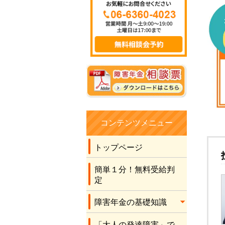
したので、きっと無
理だろうとほぼほぼ
諦めながら、こちら
に手続きをお願いし
ました。 社労士の先
生の言葉に従い書類
を作成させてもら
い、最後に社労士の
先生が申立書を書い
てくださり、結果を
待ちました。 何と有
コンテンツメニュー
り難いことに、2級の
年金を受け取れるこ
トップページ
とになりました。 こ
のコロナ禍のため先
簡単１分！無料受給判
生に全くお会いする
定
こともなく、電話と
障害年金の基礎知識
メールだけでの運び
でしたが、丁寧な対
「大人の発達障害」で