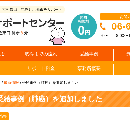
（大和郡山・生駒）京都市をサポート
お問
06-
阪東口 徒歩
３
分
月〜土：9:00〜1
とは
取得までの流れ
受給事例
サポート料金
事務所概要
E
/
最新情報
/
受給事例（肺癌）を追加しました
受給事例（肺癌）を追加しました
情報