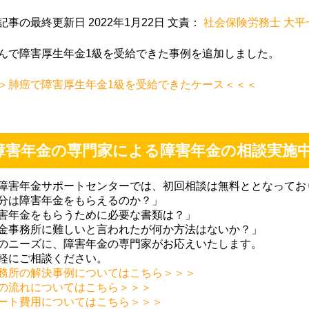
記事の最終更新日 2022年1月22日 文責：
社会保険労務士 大平
ちごみるく
上山良二
M Mmitt
9-12-02
2019-09-02
2019-07-22
んで障害厚生年金1級を受給できた事例を追加しました。
＞肺癌で障害厚生年金1級を受給できたケース＜＜＜
丁寧で、とて
初めての障害年金の
無料相談から親
社労士さんで
申請で少し不安でし
サポートしてい
たが、障害年金の種
き、障害年金の
障害年金の専門家による障害年金の相談実施
類や手続きの流れや
が受けられるよ
必要なもの等を丁寧
なり、主人とも
障害年金サポートセンターでは、初回相談は無料ととなってお
に説明してもらい安
感謝しておりま
分は障害年金をもらえるのか？」
心して、また、個人
もっと早く相談
害年金をもらうために必要な書類は？」
的に時間の都合が合
いればよかった
金事務所に難しいと言われたが何か方法はないか？」
いにくい時も、調整
っております。
のニーズに、障害年金の専門家がお応えいたします。
してくださり、先生
時もよろしくお
軽にご相談ください。
には大変感謝してま
します。
務所の解決事例についてはこちら＞＞＞
す。ありがとうござ
の流れについてはこちら＞＞＞
ート費用についてはこちら＞＞＞
いました。