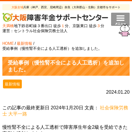
大阪全域
兵庫（神戸、西宮、尼崎周辺）奈良（大和郡山・生駒）京都市をサポート
天満橋
地下鉄谷町線３番出口 徒歩
１
分、京阪東口 徒歩
３
分
運営：セントラル社会保険労務士法人
HOME
/
最新情報
/
受給事例（慢性腎不全による人工透析）を追加しました。
受給事例（慢性腎不全による人工透析）を追加し
ました。
最新情報
2024.01.20
この記事の最終更新日 2024年1月20日 文責：
社会保険労務
士 大平一路
慢性腎不全による人工透析で障害厚生年金2級を受給できた