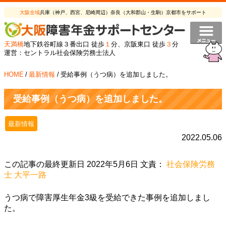
大阪全域
兵庫（神戸、西宮、尼崎周辺）奈良（大和郡山・生駒）京都市をサポート
天満橋
地下鉄谷町線３番出口 徒歩
１
分、京阪東口 徒歩
３
分
運営：セントラル社会保険労務士法人
HOME
/
最新情報
/
受給事例（うつ病）を追加しました。
受給事例（うつ病）を追加しました。
最新情報
2022.05.06
この記事の最終更新日 2022年5月6日 文責：
社会保険労務
士 大平一路
うつ病で障害厚生年金3級を受給できた事例を追加しまし
た。