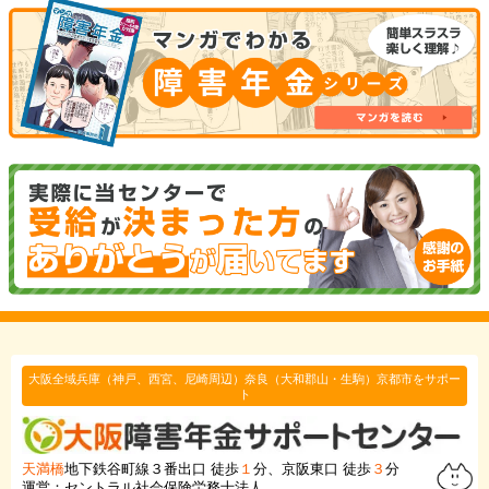
大阪全域兵庫（神戸、西宮、尼崎周辺）奈良（大和郡山・生駒）京都市をサポー
ト
天満橋
地下鉄谷町線３番出口 徒歩
１
分、京阪東口 徒歩
３
分
運営：セントラル社会保険労務士法人