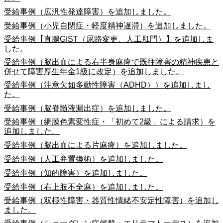
受給事例（広汎性発達障害）を追加しました。
受給事例（小児自閉症・軽度精神遅滞）を追加しました。
受給事例【直腸GIST（尿路変更、人工肛門）】を追加しま
した。
受給事例（脳出血による右半身麻痺で既往障害の精神疾患と
併せて障害厚生年金1級に改定）を追加しました。
受給事例（注意欠如多動性障害（ADHD））を追加しまし
た。
受給事例（脳脊髄液漏出症）を追加しました。
受給事例（網膜色素変性症・「初めて2級」による請求）を
追加しました。
受給事例（脳出血による片麻痺）を追加しました。
受給事例（人工弁置換術）を追加しました。
受給事例（知的障害）を追加しました。
受給事例（右上肢不全麻）を追加しました。
受給事例（双極性障害・器質性情緒不安定性障害）を追加し
ました。