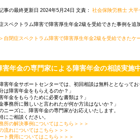
記事の最終更新日 2024年5月24日 文責：
社会保険労務士 大平
ちごみるく
上山良二
M Mmitt
9-12-02
2019-09-02
2019-07-22
症スペクトラム障害で障害厚生年金2級を受給できた事例を追
＞自閉症スペクトラム障害で障害厚生年金2級を受給できたケ
丁寧で、とて
初めての障害年金の
無料相談から親
社労士さんで
申請で少し不安でし
サポートしてい
たが、障害年金の種
き、障害年金の
障害年金の専門家による障害年金の相談実施
類や手続きの流れや
が受けられるよ
必要なもの等を丁寧
なり、主人とも
障害年金サポートセンターでは、初回相談は無料ととなってお
に説明してもらい安
感謝しておりま
分は障害年金をもらえるのか？」
心して、また、個人
もっと早く相談
害年金をもらうために必要な書類は？」
的に時間の都合が合
いればよかった
金事務所に難しいと言われたが何か方法はないか？」
いにくい時も、調整
っております。
のニーズに、障害年金の専門家がお応えいたします。
してくださり、先生
時もよろしくお
軽にご相談ください。
には大変感謝してま
します。
務所の解決事例についてはこちら＞＞＞
す。ありがとうござ
の流れについてはこちら＞＞＞
ート費用についてはこちら＞＞＞
いました。