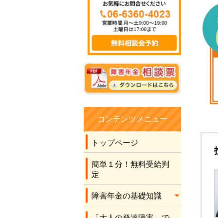
したので、きっと無
理だろうとほぼほぼ
諦めながら、こちら
に手続きをお願いし
ました。 社労士の先
生の言葉に従い書類
を作成させてもら
い、最後に社労士の
先生が申立書を書い
てくださり、結果を
待ちました。 何と有
コンテンツメニュー
り難いことに、2級の
年金を受け取れるこ
トップページ
とになりました。 こ
のコロナ禍のため先
簡単１分！無料受給判
生に全くお会いする
定
こともなく、電話と
障害年金の基礎知識
メールだけでの運び
でしたが、丁寧な対
「大人の発達障害」で