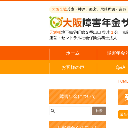
大阪全域
兵庫（神戸、西宮、尼崎周辺）奈良
天満橋
地下鉄谷町線３番出口 徒歩
１
分、京
運営：セントラル社会保険労務士法人
ホーム
障害年金
お客様の声
Q&A
HOM
障害年金について
最新
お客様からの口コミ