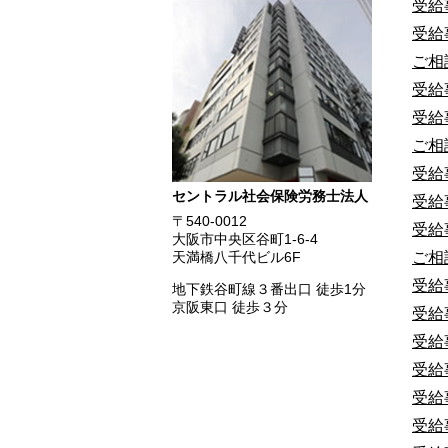
受給
受給
ご相
受給
受給
ご相
受給
セントラル社会保険労務士法人
受給
〒540-0012
受給
大阪市中央区谷町1-6-4
ご相
天満橋八千代ビル6F
受給
地下鉄谷町線３番出口 徒歩1分
京阪東口 徒歩３分
受給
受給
受給
受給
受給