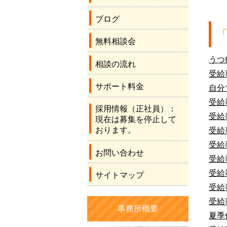
ブログ
無料相談会
うつ
相談の流れ
受給
サポート料金
自分
受給
採用情報（正社員）：
受給
現在は募集を停止して
おります。
受給
受給
お問い合わせ
受給
受給
サイトマップ
受給
受給
事務所概要
夏季