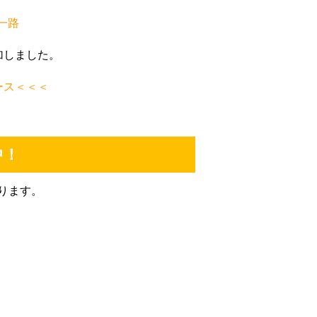
一路
su
加しました。
ース＜＜＜
切に
ただ
支給
中！
うに
ども
ります。
す。
して
と思
更新
願い