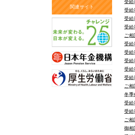
受給
関連サイト
受給
受給
受給
ご相
受給
受給
受給
受給
受給
ご相
冬季
受給
受給
ご相
御相