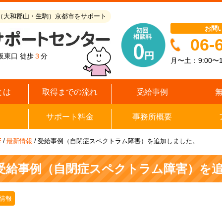
（大和郡山・生駒）京都市をサポート
お問
06-
阪東口 徒歩
３
分
月〜土：9:00〜1
とは
取得までの流れ
受給事例
サポート料金
事務所概要
E
/
最新情報
/
受給事例（自閉症スペクトラム障害）を追加しました。
受給事例（自閉症スペクトラム障害）を
情報