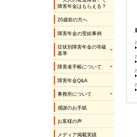
応をしてくださり、
障害年金はもらえる？
本当にありがとうご
ざいます。感謝しか
20歳前の方へ
ありません。
障害年金の受給事例
症状別障害年金の等級
基準
障害者手帳について
障害年金Q&A
事務所について
感謝のお手紙
お客様の声
メディア掲載実績