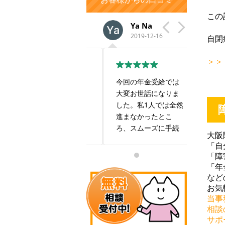
この
aiko y
Ya Na
い
2022-02-14
2019-12-16
201
自閉
＞＞
この度は大変お世話
今回の年金受給では
すごい
になり、ありがとう
大変お世話になりま
も良い
ございました。 最初
した。私1人では全然
す！
は自身で年金事務所
進まなかったとこ
に出向きましたが、
ろ、スムーズに手続
大阪
私の現在の状況では
きしていただき感謝
「自
年金を受け取ること
しております。また
「障
は難しいだろうと相
お世話になることが
「年
手にしてもらえませ
あるかと思いますが
など
んでした。 報酬は年
何卒よろしくお願い
お気
金を受け取ることが
致します。本当にあ
当事
出来た場合で良いと
りがとうございまし
相談
サポ
いう有り難い条件で
た。