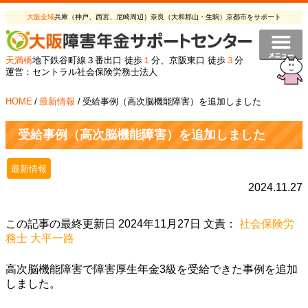
大阪全域
兵庫（神戸、西宮、尼崎周辺）奈良（大和郡山・生駒）京都市をサポート
天満橋
地下鉄谷町線３番出口 徒歩
１
分、京阪東口 徒歩
３
分
運営：セントラル社会保険労務士法人
HOME
/
最新情報
/
受給事例（高次脳機能障害）を追加しました
受給事例（高次脳機能障害）を追加しました
最新情報
2024.11.27
この記事の最終更新日 2024年11月27日 文責：
社会保険労
務士 大平一路
高次脳機能障害で障害厚生年金3級を受給できた事例を追加
しました。