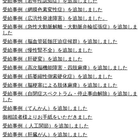
受給事例（若年性認知症）を追加しました
受給事例（網膜色素変性症）を追加しました
受給事例（広汎性発達障害）を追加しました。
受給事例（急性大動脈解離・大動脈弁輪拡張症）を追加しま
した
受給事例（脳血管延髄圧迫症候群）を追加しました
受給事例（慢性腎不全）を追加しました
受給事例（肝硬変）を追加しました
受給事例（高次脳機能障害・四肢麻痺）を追加しました
受給事例（筋萎縮性側索硬化症）を追加しました
受給事例（脳梗塞による肢体麻痺）を追加しました
受給事例（自閉症スペクトラム・停止事由解除）を追加しま
した
受給事例（てんかん）を追加しました
御相談者様よりお手紙をいただきました
受給事例（ 人工関節）を追加しました
受給事例（肝臓がん）を追加しました