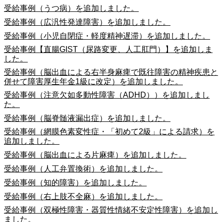
受給事例（うつ病）を追加しました。
受給事例（広汎性発達障害）を追加しました。
受給事例（小児自閉症・軽度精神遅滞）を追加しました。
受給事例【直腸GIST（尿路変更、人工肛門）】を追加しま
した。
受給事例（脳出血による右半身麻痺で既往障害の精神疾患と
併せて障害厚生年金1級に改定）を追加しました。
受給事例（注意欠如多動性障害（ADHD））を追加しまし
た。
受給事例（脳脊髄液漏出症）を追加しました。
受給事例（網膜色素変性症・「初めて2級」による請求）を
追加しました。
受給事例（脳出血による片麻痺）を追加しました。
受給事例（人工弁置換術）を追加しました。
受給事例（知的障害）を追加しました。
受給事例（右上肢不全麻）を追加しました。
受給事例（双極性障害・器質性情緒不安定性障害）を追加し
ました。