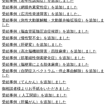
受給事例（若年性認知症）を追加しました
受給事例（網膜色素変性症）を追加しました
受給事例（広汎性発達障害）を追加しました。
受給事例（急性大動脈解離・大動脈弁輪拡張症）を追加しま
した
受給事例（脳血管延髄圧迫症候群）を追加しました
受給事例（慢性腎不全）を追加しました
受給事例（肝硬変）を追加しました
受給事例（高次脳機能障害・四肢麻痺）を追加しました
受給事例（筋萎縮性側索硬化症）を追加しました
受給事例（脳梗塞による肢体麻痺）を追加しました
受給事例（自閉症スペクトラム・停止事由解除）を追加しま
した
受給事例（てんかん）を追加しました
御相談者様よりお手紙をいただきました
受給事例（ 人工関節）を追加しました
受給事例（肝臓がん）を追加しました