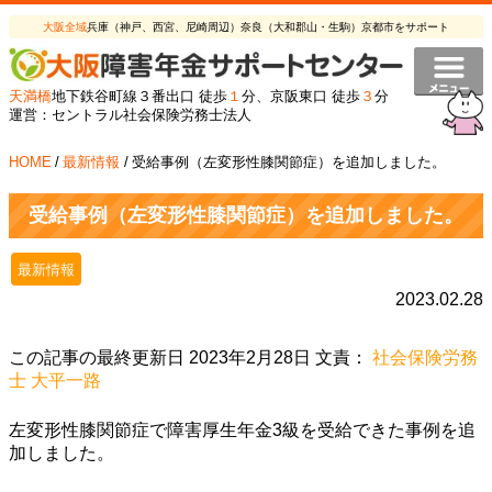
大阪全域
兵庫（神戸、西宮、尼崎周辺）奈良（大和郡山・生駒）京都市をサポート
天満橋
地下鉄谷町線３番出口 徒歩
１
分、京阪東口 徒歩
３
分
運営：セントラル社会保険労務士法人
HOME
/
最新情報
/
受給事例（左変形性膝関節症）を追加しました。
受給事例（左変形性膝関節症）を追加しました。
最新情報
2023.02.28
この記事の最終更新日 2023年2月28日 文責：
社会保険労務
士 大平一路
左変形性膝関節症で障害厚生年金3級を受給できた事例を追
加しました。