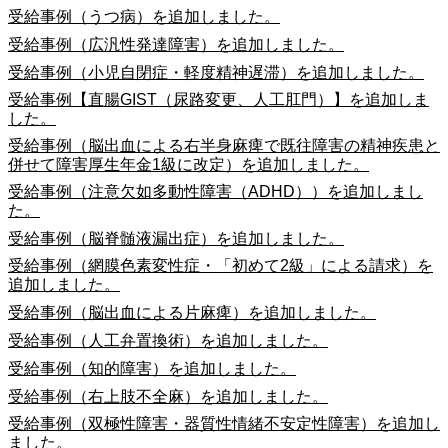
受給事例（うつ病）を追加しました。
受給事例（広汎性発達障害）を追加しました。
受給事例（小児自閉症・軽度精神遅滞）を追加しました。
受給事例【直腸GIST（尿路変更、人工肛門）】を追加しま
した。
受給事例（脳出血による右半身麻痺で既往障害の精神疾患と
併せて障害厚生年金1級に改定）を追加しました。
受給事例（注意欠如多動性障害（ADHD））を追加しまし
た。
受給事例（脳脊髄液漏出症）を追加しました。
受給事例（網膜色素変性症・「初めて2級」による請求）を
追加しました。
受給事例（脳出血による片麻痺）を追加しました。
受給事例（人工弁置換術）を追加しました。
受給事例（知的障害）を追加しました。
受給事例（右上肢不全麻）を追加しました。
受給事例（双極性障害・器質性情緒不安定性障害）を追加し
ました。