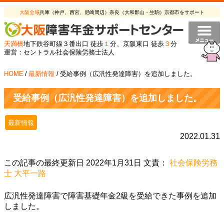
大阪全域
兵庫（神戸、西宮、尼崎周辺）奈良（大和郡山・生駒）京都市をサポート
天満橋
地下鉄谷町線３番出口 徒歩
１
分、京阪東口 徒歩
３
分
運営：セントラル社会保険労務士法人
HOME
/
最新情報
/
受給事例（広汎性発達障害）を追加しました。
受給事例（広汎性発達障害）を追加しました。
最新情報
2022.01.31
この記事の最終更新日 2022年1月31日 文責：
社会保険労務
士 大平一路
広汎性発達障害で障害基礎年金2級を受給できた事例を追加
しました。