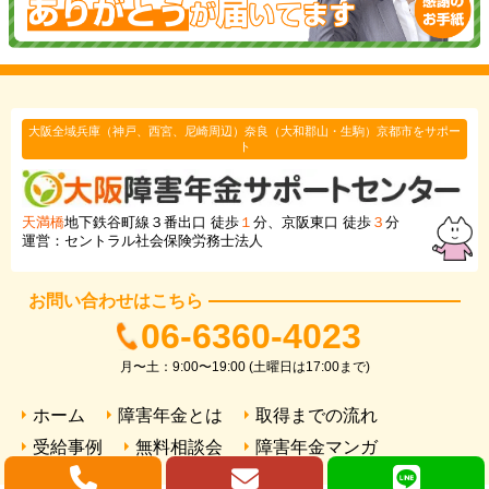
大阪全域兵庫（神戸、西宮、尼崎周辺）奈良（大和郡山・生駒）京都市をサポー
ト
天満橋
地下鉄谷町線３番出口 徒歩
１
分、京阪東口 徒歩
３
分
運営：セントラル社会保険労務士法人
お問い合わせはこちら
06-6360-4023
月〜土：9:00〜19:00 (土曜日は17:00まで)
ホーム
障害年金とは
取得までの流れ
受給事例
無料相談会
障害年金マンガ