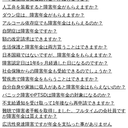
人工弁を装着すると障害年金がもらえますか？
ダウン症は、障害年金がもらえますか？
アルコール依存症でも障害年金はもらえるのか？
自閉症は障害年金ですか？
額の改定請求はできますか？
生活保護と障害年金は両方貰うことはできますか？
日本国籍ではないですが、障害年金をもらえますか？
障害認定日は1年6ヶ月経過した日になるのですか？
社会保険からの障害年金も受給できるのでしょうか？
腎疾患で障害年金をもらうことはできますか？
自分自身や家族に収入があると障害年金はもらえないのか？
パニック障害やPTSDは障害年金の対象になるのか？
不支給通知を受け取って1年後なら再申請できますか？
難聴で障害者手帳を取得しました。フルタイムの会社員です
が障害年金は貰えますか？
広汎性発達障害ですが年金を支払った事がありません