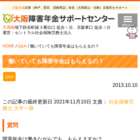
大阪全域
兵庫（神戸、西宮、尼崎周辺）奈良（大和郡山・生駒）京都市をサポート
天満橋
地下鉄谷町線３番出口 徒歩
１
分、京阪東口 徒歩
３
分
運営：セントラル社会保険労務士法人
HOME
/
Q&A
/
働いていても障害年金はもらえるの？
働いていても障害年金はもらえるの？
Q&A
2013.10.10
この記事の最終更新日 2021年11月10日 文責：
社会保険労
務士 大平一路
質問
障害年金は働きながらでも、もらえますか？