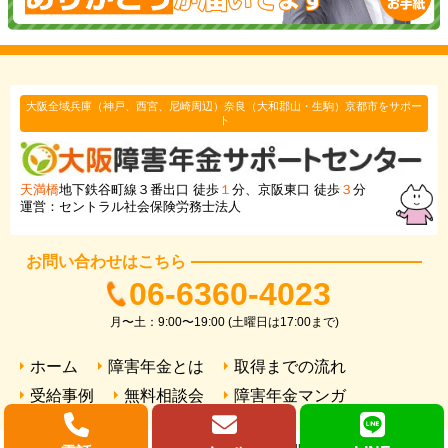
大阪全域兵庫（神戸、西宮、尼崎周辺）奈良（大和郡山・生駒）京都市をサポー
ト
天満橋
地下鉄谷町線３番出口 徒歩
１
分、京阪東口 徒歩
３
分
運営：セントラル社会保険労務士法人
お問い合わせはこちら
06-6360-4023
月〜土：9:00〜19:00 (土曜日は17:00まで)
ホーム
障害年金とは
取得までの流れ
受給事例
無料相談会
障害年金マンガ