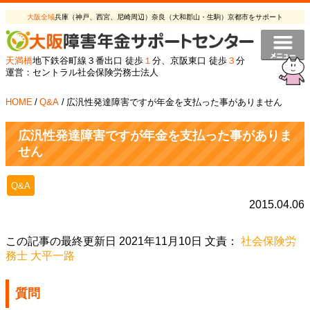
大阪全域
兵庫（神戸、西宮、尼崎周辺）奈良（大和郡山・生駒）京都市をサポート
天満橋
地下鉄谷町線３番出口 徒歩
１
分、京阪東口 徒歩
３
分
運営：セントラル社会保険労務士法人
HOME
/
Q&A
/
広汎性発達障害ですが年金を支払った事がありません
広汎性発達障害ですが年金を支払った事がありま
せん
Q&A
2015.04.06
この記事の最終更新日 2021年11月10日 文責：
社会保険労
務士 大平一路
質問