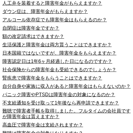
人工弁を装着すると障害年金がもらえますか？
ダウン症は、障害年金がもらえますか？
アルコール依存症でも障害年金はもらえるのか？
自閉症は障害年金ですか？
額の改定請求はできますか？
生活保護と障害年金は両方貰うことはできますか？
日本国籍ではないですが、障害年金をもらえますか？
障害認定日は1年6ヶ月経過した日になるのですか？
社会保険からの障害年金も受給できるのでしょうか？
腎疾患で障害年金をもらうことはできますか？
自分自身や家族に収入があると障害年金はもらえないのか？
パニック障害やPTSDは障害年金の対象になるのか？
不支給通知を受け取って1年後なら再申請できますか？
難聴で障害者手帳を取得しました。フルタイムの会社員です
が障害年金は貰えますか？
高血圧で障害年金は支給されますか？