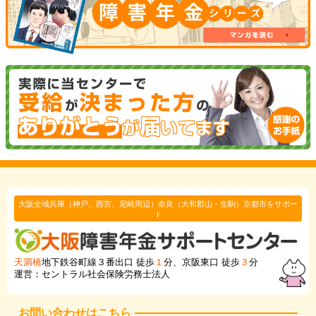
大阪全域兵庫（神戸、西宮、尼崎周辺）奈良（大和郡山・生駒）京都市をサポー
ト
天満橋
地下鉄谷町線３番出口 徒歩
１
分、京阪東口 徒歩
３
分
運営：セントラル社会保険労務士法人
お問い合わせはこちら