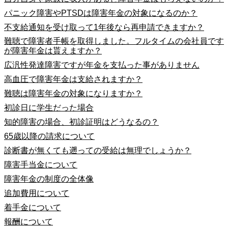
パニック障害やPTSDは障害年金の対象になるのか？
不支給通知を受け取って1年後なら再申請できますか？
難聴で障害者手帳を取得しました。フルタイムの会社員です
が障害年金は貰えますか？
広汎性発達障害ですが年金を支払った事がありません
高血圧で障害年金は支給されますか？
難聴は障害年金の対象になりますか？
初診日に学生だった場合
知的障害の場合、初診証明はどうなるの？
65歳以降の請求について
診断書が無くても遡っての受給は無理でしょうか？
障害手当金について
障害年金の制度の全体像
追加費用について
着手金について
報酬について