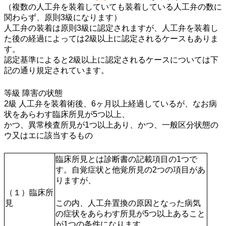
（複数の人工弁を装着していても装着している人工弁の数に
関わらず、原則3級になります）
人工弁の装着は原則3級に認定されますが、人工弁を装着し
た後の経過によっては2級以上に認定されるケースもありま
す。
認定基準によると2級以上に認定されるケースについては下
記の通り規定されています。
等級 障害の状態
2級 人工弁を装着術後、6ヶ月以上経過しているが、なお病
状をあらわす臨床所見が5つ以上、
かつ、異常検査所見が1つ以上あり、かつ、一般区分状態の
ウ又はエに該当するもの
臨床所見とは診断書の記載項目の1つで
す。自覚症状と他覚所見の2つの項目があ
りますが、
（１）臨床所
見
この内、人工弁置換の原因となった病気
の症状をあらわす所見が5つ以上あること
が1つの条件になります。