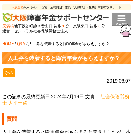
大阪全域
兵庫（神戸、西宮、尼崎周辺）奈良（大和郡山・生駒）京都市をサポート
天満橋
地下鉄谷町線３番出口 徒歩
１
分、京阪東口 徒歩
３
分
運営：セントラル社会保険労務士法人
HOME
/
Q&A
/
人工弁を装着すると障害年金がもらえますか？
人工弁を装着すると障害年金がもらえますか？
Q&A
2019.06.07
この記事の最終更新日 2024年7月19日 文責：
社会保険労務
士 大平一路
質問
人工弁を装着すると障害年金がもらえると聞きましたが、本