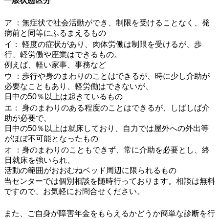
一般状態区分
ア ：無症状で社会活動ができ、制限を受けることなく、発
病前と同等にふるまえるもの
イ： 軽度の症状があり、肉体労働は制限を受けるが、歩
行、軽労働や座業はできるもの。
例えば、軽い家事、事務など
ウ ：歩行や身のまわりのことはできるが、時に少し介助が
必要なこともあり、軽労働はできないが、
日中の50％以上は起きているもの
エ： 身のまわりのある程度のことはできるが、しばしば介
助が必要で、
日中の50％以上は就床しており、自力では屋外への外出等
がほぼ不可能となったもの
オ ：身のまわりのこともできず、常に介助を必要とし、終
日就床を強いられ、
活動の範囲がおおむねベッド周辺に限られるもの
当センターでは個別相談を随時行っております。相談は無料
ですので、お気軽にお問合せください。
また、ご自身が障害年金をもらえるかどうか簡単な診断を行