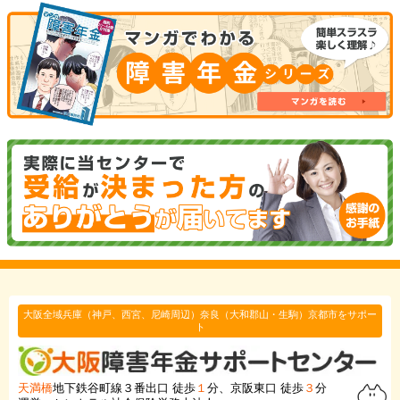
大阪全域兵庫（神戸、西宮、尼崎周辺）奈良（大和郡山・生駒）京都市をサポー
ト
天満橋
地下鉄谷町線３番出口 徒歩
１
分、京阪東口 徒歩
３
分