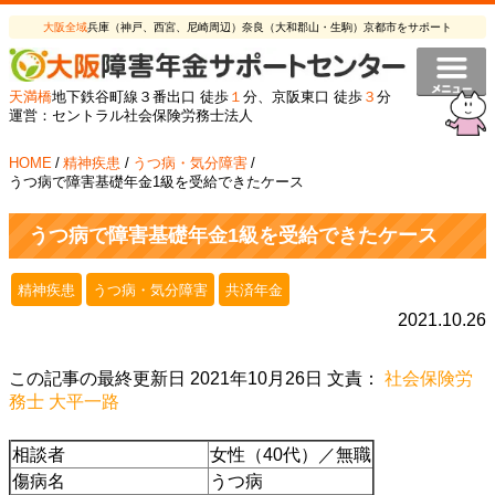
大阪全域
兵庫（神戸、西宮、尼崎周辺）奈良（大和郡山・生駒）京都市をサポート
天満橋
地下鉄谷町線３番出口 徒歩
１
分、京阪東口 徒歩
３
分
運営：セントラル社会保険労務士法人
HOME
/
精神疾患
/
うつ病・気分障害
/
うつ病で障害基礎年金1級を受給できたケース
うつ病で障害基礎年金1級を受給できたケース
精神疾患
うつ病・気分障害
共済年金
2021.10.26
この記事の最終更新日 2021年10月26日 文責：
社会保険労
務士 大平一路
相談者
女性（40代）／無職
傷病名
うつ病