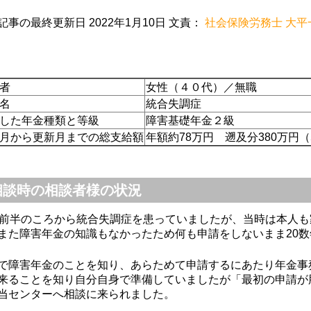
記事の最終更新日 2022年1月10日 文責：
社会保険労務士 大平
ちごみるく
上山良二
M Mmitt
9-12-02
2019-09-02
2019-07-22
者
女性（４０代）／無職
名
統合失調症
丁寧で、とて
初めての障害年金の
無料相談から親
した年金種類と等級
障害基礎年金２級
社労士さんで
申請で少し不安でし
サポートしてい
月から更新月までの総支給額
年額約78万円 遡及分380万円（
たが、障害年金の種
き、障害年金の
類や手続きの流れや
が受けられるよ
必要なもの等を丁寧
なり、主人とも
相談時の相談者様の状況
に説明してもらい安
感謝しておりま
心して、また、個人
もっと早く相談
代前半のころから統合失調症を患っていましたが、当時は本人
的に時間の都合が合
いればよかった
また障害年金の知識もなかったため何も申請をしないまま20
いにくい時も、調整
っております。
してくださり、先生
時もよろしくお
で障害年金のことを知り、あらためて申請するにあたり年金事
には大変感謝してま
します。
来ることを知り自分自身で準備していましたが「最初の申請が
す。ありがとうござ
当センターへ相談に来られました。
いました。