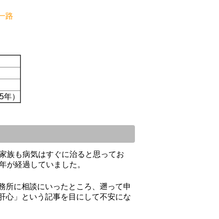
一路
su
切に
ただ
5年）
支給
うに
ども
す。
して
も家族も病気はすぐに治ると思ってお
と思
数年が経過していました。
更新
願い
務所に相談にいったところ、遡って申
肝心」という記事を目にして不安にな