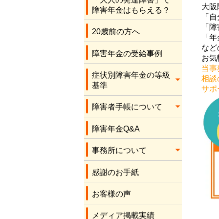
応をしてくださり、
大阪
障害年金はもらえる？
本当にありがとうご
「自
ざいます。感謝しか
「障
20歳前の方へ
ありません。
「年
など
障害年金の受給事例
お気
当事
症状別障害年金の等級
相談
基準
サポ
障害者手帳について
障害年金Q&A
事務所について
感謝のお手紙
お客様の声
メディア掲載実績