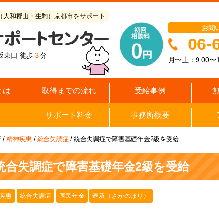
（大和郡山・生駒）京都市をサポート
お問
06-
阪東口 徒歩
３
分
月〜土：9:00〜1
とは
取得までの流れ
受給事例
サポート料金
事務所概要
E
/
精神疾患
/
統合失調症
/
統合失調症で障害基礎年金2級を受給
統合失調症で障害基礎年金2級を受給
疾患
統合失調症
国民年金
遡及（さかのぼり）