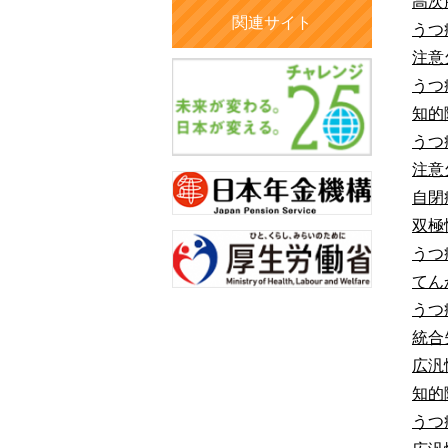
高次
関連サイト
うつ
注意
うつ
知的
うつ
注意
自閉
双極
うつ
てん
うつ
統合
広汎
知的
うつ