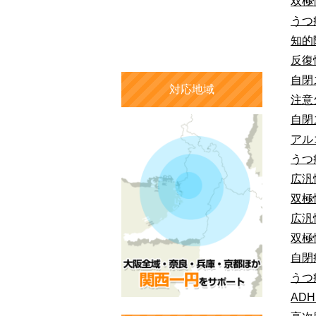
双極
うつ
知的
反復
自閉
対応地域
注意
自閉
アル
うつ
広汎
双極
広汎
双極
自閉
うつ
AD