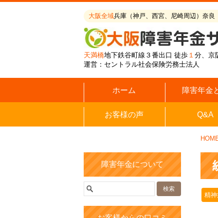
大阪全域
兵庫（神戸、西宮、尼崎周辺）奈良
天満橋
地下鉄谷町線３番出口 徒歩
１
分、京
運営：セントラル社会保険労務士法人
ホーム
障害年金
お客様の声
Q&A
HOM
障害年金について
精神
お客様からの口コミ