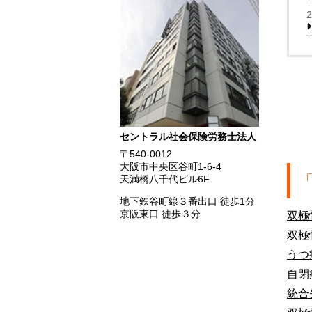
セントラル社会保険労務士法人
〒540-0012
大阪市中央区谷町1-6-4
天満橋八千代ビル6F
地下鉄谷町線３番出口 徒歩1分
京阪東口 徒歩３分
双極
双極
うつ
自閉
統合