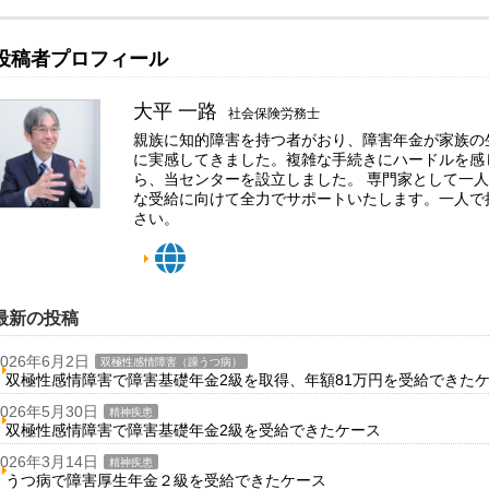
投稿者プロフィール
大平 一路
社会保険労務士
親族に知的障害を持つ者がおり、障害年金が家族の
に実感してきました。複雑な手続きにハードルを感
ら、当センターを設立しました。 専門家として一
な受給に向けて全力でサポートいたします。一人で
さい。
最新の投稿
2026年6月2日
双極性感情障害（躁うつ病）
双極性感情障害で障害基礎年金2級を取得、年額81万円を受給できた
2026年5月30日
精神疾患
双極性感情障害で障害基礎年金2級を受給できたケース
2026年3月14日
精神疾患
うつ病で障害厚生年金２級を受給できたケース