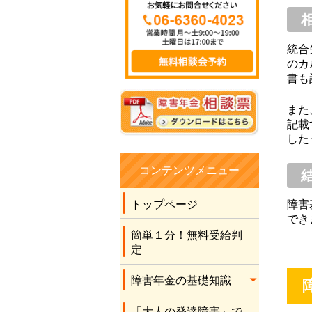
したので、きっと無
理だろうとほぼほぼ
諦めながら、こちら
統合
に手続きをお願いし
のカ
ました。 社労士の先
書も
生の言葉に従い書類
を作成させてもら
また
い、最後に社労士の
記載
先生が申立書を書い
した
てくださり、結果を
待ちました。 何と有
コンテンツメニュー
り難いことに、2級の
年金を受け取れるこ
トップページ
障害
とになりました。 こ
でき
のコロナ禍のため先
簡単１分！無料受給判
生に全くお会いする
定
こともなく、電話と
障害年金の基礎知識
メールだけでの運び
でしたが、丁寧な対
「大人の発達障害」で