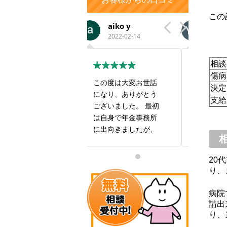
この
aiko y
Ya Na
い
2022-02-14
2019-12-16
201
相談
傷病
この度は大変お世話
今回の年金受給では
すごい
決定
になり、ありがとう
大変お世話になりま
も良い
支給
ございました。 最初
した。私1人では全然
す！
は自身で年金事務所
進まなかったとこ
に出向きましたが、
ろ、スムーズに手続
私の現在の状況では
きしていただき感謝
年金を受け取ること
しております。また
20
は難しいだろうと相
お世話になることが
り、
手にしてもらえませ
あるかと思いますが
んでした。 報酬は年
何卒よろしくお願い
病院
金を受け取ることが
致します。本当にあ
請出
出来た場合で良いと
りがとうございまし
り、
いう有り難い条件で
た。