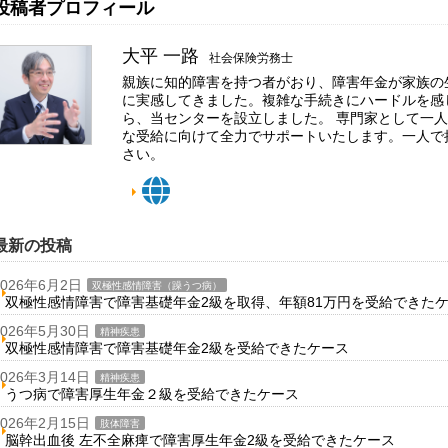
投稿者プロフィール
大平 一路
社会保険労務士
親族に知的障害を持つ者がおり、障害年金が家族の
に実感してきました。複雑な手続きにハードルを感
ら、当センターを設立しました。 専門家として一
な受給に向けて全力でサポートいたします。一人で
さい。
最新の投稿
2026年6月2日
双極性感情障害（躁うつ病）
双極性感情障害で障害基礎年金2級を取得、年額81万円を受給できた
2026年5月30日
精神疾患
双極性感情障害で障害基礎年金2級を受給できたケース
2026年3月14日
精神疾患
うつ病で障害厚生年金２級を受給できたケース
2026年2月15日
肢体障害
脳幹出血後 左不全麻痺で障害厚生年金2級を受給できたケース