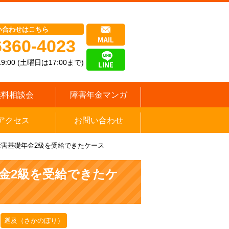
い合わせはこちら
6360-4023
9:00 (土曜日は17:00まで)
無料相談会
障害年金マンガ
アクセス
お問い合わせ
害基礎年金2級を受給できたケース
金2級を受給できたケ
遡及（さかのぼり）