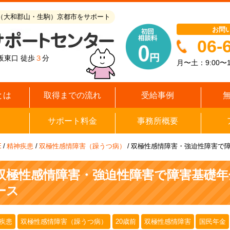
（大和郡山・生駒）京都市をサポート
お問
06-
阪東口 徒歩
３
分
月〜土：9:00〜1
とは
取得までの流れ
受給事例
サポート料金
事務所概要
E
/
精神疾患
/
双極性感情障害（躁うつ病）
/
双極性感情障害・強迫性障害で障
双極性感情障害・強迫性障害で障害基礎年
ース
疾患
双極性感情障害（躁うつ病）
20歳前
双極性感情障害
国民年金