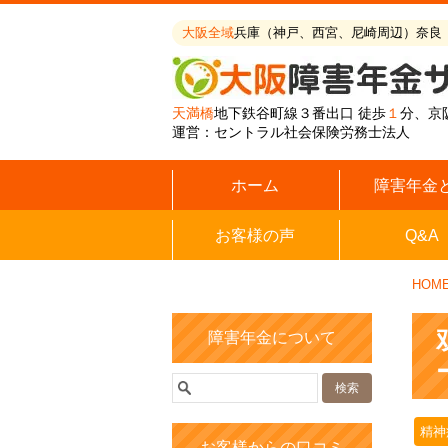
大阪全域
兵庫（神戸、西宮、尼崎周辺）奈良
天満橋
地下鉄谷町線３番出口 徒歩
１
分、京
運営：セントラル社会保険労務士法人
ホーム
障害年金
お客様の声
Q&A
HOM
障害年金について
精神
お客様からの口コミ