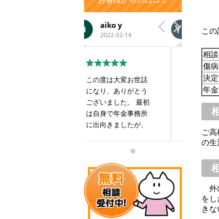
aiko y
Ya Na
い
この
2022-02-14
2019-12-16
201
相談
傷病
決定
この度は大変お世話
今回の年金受給では
すごい
年金
になり、ありがとう
大変お世話になりま
も良い
ございました。 最初
した。私1人では全然
す！
は自身で年金事務所
進まなかったとこ
に出向きましたが、
ろ、スムーズに手続
ご高
私の現在の状況では
きしていただき感謝
の生
年金を受け取ること
しております。また
は難しいだろうと相
お世話になることが
手にしてもらえませ
あるかと思いますが
んでした。 報酬は年
何卒よろしくお願い
外出
金を受け取ることが
致します。本当にあ
をし
出来た場合で良いと
りがとうございまし
きな
いう有り難い条件で
た。