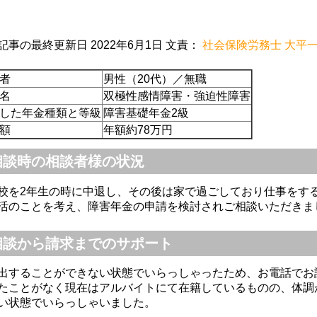
ちごみるく
上山良二
M Mmitt
記事の最終更新日 2022年6月1日 文責：
社会保険労務士 大平
9-12-02
2019-09-02
2019-07-22
者
男性（20代）／無職
名
双極性感情障害・強迫性障害
した年金種類と等級
障害基礎年金2級
丁寧で、とて
初めての障害年金の
無料相談から親
額
年額約78万円
社労士さんで
申請で少し不安でし
サポートしてい
たが、障害年金の種
き、障害年金の
相談時の相談者様の状況
類や手続きの流れや
が受けられるよ
必要なもの等を丁寧
なり、主人とも
校を2年生の時に中退し、その後は家で過ごしており仕事をす
に説明してもらい安
感謝しておりま
活のことを考え、障害年金の申請を検討されご相談いただきま
心して、また、個人
もっと早く相談
的に時間の都合が合
いればよかった
相談から請求までのサポート
いにくい時も、調整
っております。
してくださり、先生
時もよろしくお
することができない状態でいらっしゃったため、お電話でお
には大変感謝してま
します。
たことがなく現在はアルバイトにて在籍しているものの、体調
す。ありがとうござ
い状態でいらっしゃいました。
いました。