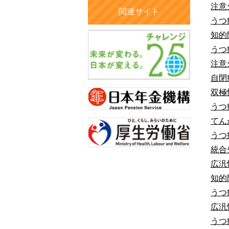
注意
関連サイト
うつ
知的
うつ
注意
自閉
双極
うつ
てん
うつ
統合
広汎
知的
うつ
広汎
うつ