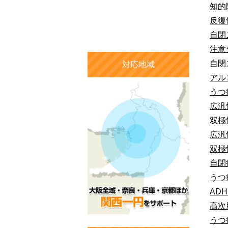
知的
反復
自閉
注意
自閉
対応地域
アル
うつ
広汎
双極
広汎
双極
自閉
うつ
AD
高次
うつ