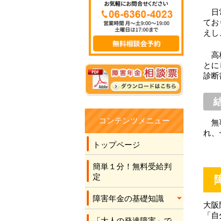
したので、きっと無
日常
理だろうとほぼほぼ
てお
諦めながら、こちら
えし
に手続きをお願いし
ました。 社労士の先
高校
生の言葉に従い書類
とに
を作成させてもら
診断
い、最後に社労士の
先生が申立書を書い
てくださり、結果を
待ちました。 何と有
コンテンツメニュー
無事
り難いことに、2級の
れ、
年金を受け取れるこ
トップページ
とになりました。 こ
のコロナ禍のため先
簡単１分！無料受給判
生に全くお会いする
定
こともなく、電話と
障害年金の基礎知識
メールだけでの運び
大阪
でしたが、丁寧な対
「自
「大人の発達障害」で