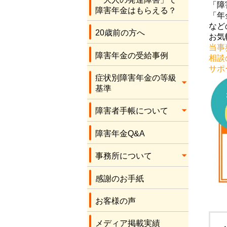
応をしてくださり、
「障
障害年金はもらえる？
本当にありがとうご
「年
ざいます。感謝しか
など
20歳前の方へ
ありません。
お気
当事
障害年金の受給事例
相談
サポ
症状別障害年金の等級
基準
障害者手帳について
障害年金Q&A
事務所について
感謝のお手紙
お客様の声
メディア掲載実績