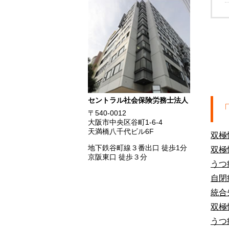
セントラル社会保険労務士法人
〒540-0012
大阪市中央区谷町1-6-4
天満橋八千代ビル6F
双極
地下鉄谷町線３番出口 徒歩1分
双極
京阪東口 徒歩３分
うつ
自閉
統合
双極
うつ