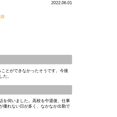
2022.06.01
su
一路
切に
ただ
支給
うに
ども
ることができなかったそうです。今後
す。
した。
して
と思
更新
願い
話を伺いました。高校を中退後、仕事
が優れない日が多く、なかなか出勤で