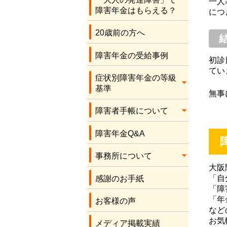
応をしてくださり、
一人
障害年金はもらえる？
につ
本当にありがとうご
ざいます。感謝しか
20歳前の方へ
ありません。
障害年金の受給事例
初診
てい
症状別障害年金の等級
基準
無事
障害者手帳について
障害年金Q&A
事務所について
大阪
「自
感謝のお手紙
「障
「年
お客様の声
など
お気
メディア掲載実績