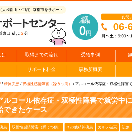
（大和郡山・生駒）京都市をサポート
お問
06-
阪東口 徒歩
３
分
月〜土：9:00〜1
とは
取得までの流れ
受給事例
サポート料金
事務所概要
E
/
精神疾患
/
双極性感情障害（躁うつ病）
/
アルコール依存症・双極性障害
アルコール依存症・双極性障害で就労中
給できたケース
疾患
双極性感情障害（躁うつ病）
その他精神疾患
カルテ破棄
初診