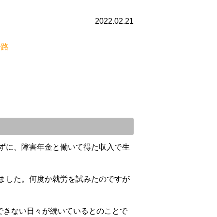
2022.02.21
su
一路
切に
ただ
支給
うに
ども
す。
して
ずに、障害年金と働いて得た収入で生
と思
更新
願い
ました。何度か就労を試みたのですが
できない日々が続いているとのことで