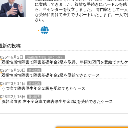
に実感してきました。複雑な手続きにハードルを感
ら、当センターを設立しました。 専門家として一
な受給に向けて全力でサポートいたします。一人で
さい。
最新の投稿
2026年6月2日
双極性感情障害（躁うつ病）
双極性感情障害で障害基礎年金2級を取得、年額81万円を受給できた
2026年5月30日
精神疾患
双極性感情障害で障害基礎年金2級を受給できたケース
2026年3月14日
精神疾患
うつ病で障害厚生年金２級を受給できたケース
2026年2月15日
肢体障害
脳幹出血後 左不全麻痺で障害厚生年金2級を受給できたケース