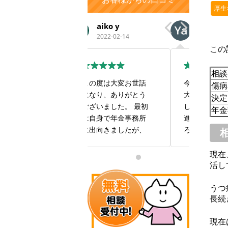
厚生
aiko y
Ya Na
い
2022-02-14
2019-12-16
201
この
相談
この度は大変お世話
今回の年金受給では
すごい
傷病
になり、ありがとう
大変お世話になりま
も良い
決定
ございました。 最初
した。私1人では全然
す！
年金
は自身で年金事務所
進まなかったとこ
に出向きましたが、
ろ、スムーズに手続
私の現在の状況では
きしていただき感謝
年金を受け取ること
しております。また
現在
は難しいだろうと相
お世話になることが
活し
手にしてもらえませ
あるかと思いますが
んでした。 報酬は年
何卒よろしくお願い
うつ
長続
金を受け取ることが
致します。本当にあ
出来た場合で良いと
りがとうございまし
現在
いう有り難い条件で
た。