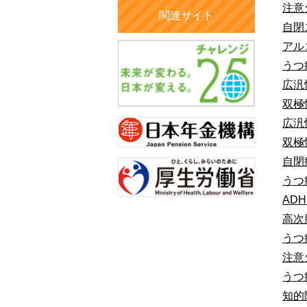
注意
関連サイト
自閉
アル
うつ
広汎
双極
広汎
双極
自閉
うつ
AD
高次
うつ
注意
うつ
知的