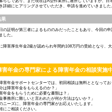
暮らしであり、また現在はA型作業所に通所していますが、日
き詳細にヒアリングさせていただき、申請を進めていきました
結果
日の証明が第三者によるもののみだったこともあり、今回の申
ました。
に障害厚生年金2級が認められ年間約108万円の受給となり、
障害年金の専門家による障害年金の相談実施
障害年金サポートセンターでは、初回相談は無料ととなってお
分は障害年金をもらえるのか？」
害年金をもらうために必要な書類は？」
金事務所に難しいと言われたが何か方法はないか？」
のニーズに、障害年金の専門家がお応えいたします。
軽にご相談ください。