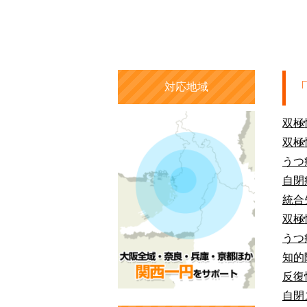
対応地域
双極
双極
うつ
自閉
統合
双極
うつ
知的
反復
自閉