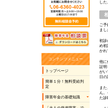
した
したので、きっと無
理だろうとほぼほぼ
諦めながら、こちら
に手続きをお願いし
ご予
ました。 社労士の先
まし
生の言葉に従い書類
を作成させてもら
初診
い、最後に社労士の
め初
先生が申立書を書い
かれ
てくださり、結果を
待ちました。 何と有
コンテンツメニュー
他に
り難いことに、2級の
証明
年金を受け取れるこ
トップページ
がい
とになりました。 こ
日の
のコロナ禍のため先
簡単１分！無料受給判
生に全くお会いする
定
また
こともなく、電話と
ん。
障害年金の基礎知識
メールだけでの運び
た診
でしたが、丁寧な対
「大人の発達障害」で