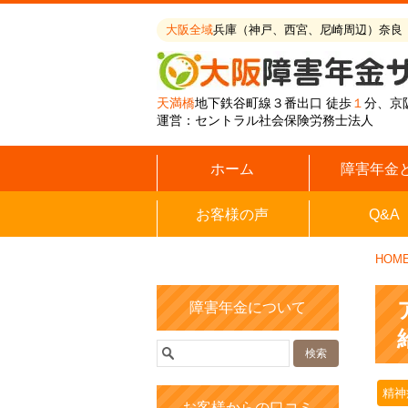
大阪全域
兵庫（神戸、西宮、尼崎周辺）奈良
天満橋
地下鉄谷町線３番出口 徒歩
１
分、京
運営：セントラル社会保険労務士法人
ホーム
障害年金
お客様の声
Q&A
HOM
障害年金について
精神
お客様からの口コミ