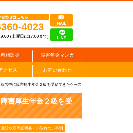
い合わせはこちら
6360-4023
9:00 (土曜日は17:00まで)
無料相談会
障害年金マンガ
アクセス
お問い合わせ
で就労中に障害厚生年金２級を受給できたケース
に障害厚生年金２級を受
（受診状況等証明書）が取れない事例