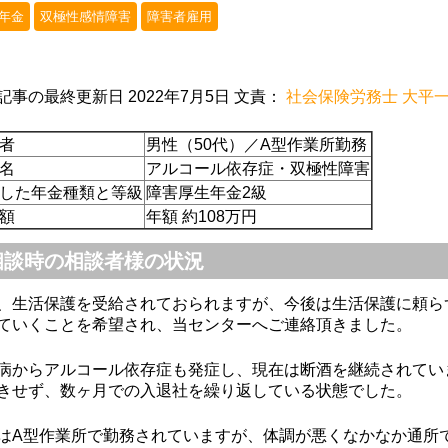
年金
双極性感情障害
障害者雇用
ちごみるく
上山良二
M Mmitt
9-12-02
2019-09-02
2019-07-22
記事の最終更新日 2022年7月5日 文責：
社会保険労務士 大平
者
男性（50代）／A型作業所勤務
丁寧で、とて
初めての障害年金の
無料相談から親
名
アルコール依存症・双極性障害
社労士さんで
申請で少し不安でし
サポートしてい
した年金種類と等級
障害厚生年金2級
たが、障害年金の種
き、障害年金の
額
年額 約108万円
類や手続きの流れや
が受けられるよ
必要なもの等を丁寧
なり、主人とも
相談時の相談者様の状況
に説明してもらい安
感謝しておりま
心して、また、個人
もっと早く相談
、生活保護を受給されておられますが、今後は生活保護に頼ら
的に時間の都合が合
いればよかった
ていくことを希望され、当センターへご連絡頂きました。
いにくい時も、調整
っております。
してくださり、先生
時もよろしくお
病からアルコール依存症も発症し、現在は断酒を継続されてい
きせず、数ヶ月での入退社を繰り返している状態でした。
には大変感謝してま
します。
す。ありがとうござ
はA型作業所で勤務されていますが、体調が悪くなかなか通所
いました。