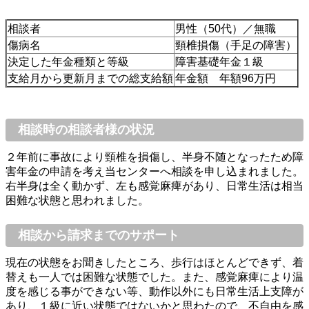
相談者
男性（50代）／無職
傷病名
頸椎損傷（手足の障害）
決定した年金種類と等級
障害基礎年金１級
支給月から更新月までの総支給額
年金額 年額96万円
相談時の相談者様の状況
２年前に事故により頸椎を損傷し、半身不随となったため障
害年金の申請を考え当センターへ相談を申し込まれました。
右半身は全く動かず、左も感覚麻痺があり、日常生活は相当
困難な状態と思われました。
相談から請求までのサポート
現在の状態をお聞きしたところ、歩行はほとんどできず、着
替えも一人では困難な状態でした。また、感覚麻痺により温
度を感じる事ができない等、動作以外にも日常生活上支障が
あり、１級に近い状態ではないかと思わたので、不自由を感