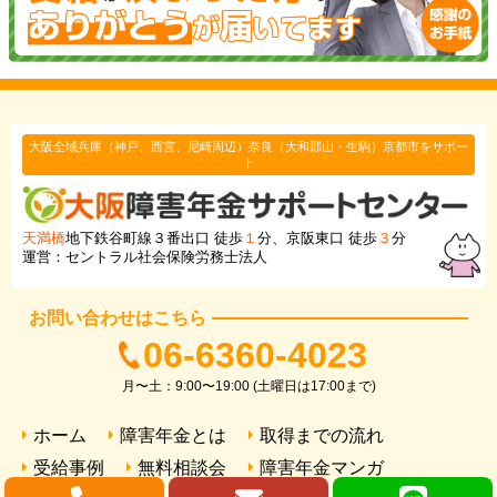
大阪全域兵庫（神戸、西宮、尼崎周辺）奈良（大和郡山・生駒）京都市をサポー
ト
天満橋
地下鉄谷町線３番出口 徒歩
１
分、京阪東口 徒歩
３
分
運営：セントラル社会保険労務士法人
お問い合わせはこちら
06-6360-4023
月〜土：9:00〜19:00 (土曜日は17:00まで)
ホーム
障害年金とは
取得までの流れ
受給事例
無料相談会
障害年金マンガ