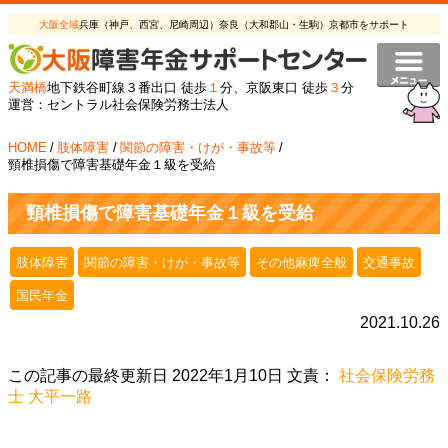
大阪全域
兵庫（神戸、西宮、尼崎周辺）奈良（大和郡山・生駒）京都市をサポート
天満橋
地下鉄谷町線３番出口 徒歩
１
分、京阪東口 徒歩
３
分
運営：セントラル社会保険労務士法人
HOME
/
肢体障害
/
関節の障害・けが・事故等
/
頸椎損傷で障害基礎年金１級を受給
頸椎損傷で障害基礎年金１級を受給
肢体障害
関節の障害・けが・事故等
その他麻痺全般
交通事故
国民年金
2021.10.26
この記事の最終更新日 2022年1月10日 文責：
社会保険労務
士 大平一路