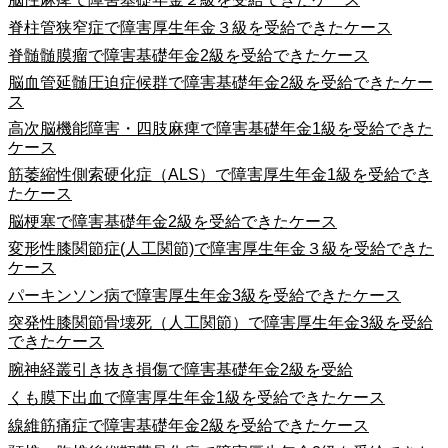
脊柱管狭窄症で障害厚生年金３級を受給できたケース
脊髄髄膜瘤で障害基礎年金2級を受給できたケース
脳血管延髄圧迫症候群で障害基礎年金2級を受給できたケー
ス
高次脳機能障害・四肢麻痺で障害基礎年金1級を受給できた
ケース
筋萎縮性側索硬化症（ALS）で障害厚生年金1級を受給でき
たケース
脳梗塞で障害基礎年金2級を受給できたケース
変形性膝関節症(人工関節)で障害厚生年金３級を受給できた
ケース
パーキンソン病で障害厚生年金3級を受給できたケース
突発性膝関節骨壊死（人工関節）で障害厚生年金3級を受給
できたケース
腕神経叢引き抜き損傷で障害基礎年金2級を受給
くも膜下出血で障害厚生年金1級を受給できたケース
線維筋痛症で障害基礎年金2級を受給できたケース