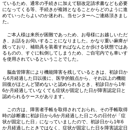
ているため、通常の手続きに加えて額改定請求書なども必要
になってくる等、手続きが複雑となることからどのように進
めていったらよいのか迷われ、当センターへご連絡頂きまし
た。
ご本人様は来所が困難であっため、お母様にお越しいただ
き、お話をお伺いすることになりました。かなり重い麻痺が
残っており、補助具を装着すればなんとか歩ける状態ではあ
るものの、すぐに転倒してしまうため、ご自宅内でも車いす
を使用されているということでした。
脳血管障害により機能障害を残しているときは、初診日か
ら6月経過した日以後に、医学的観点から、それ以上の機能
回復がほとんど望めないと認められるとき、初診日から1年
6か月経過していなくても症状が固定した日が障害認定日と
認められるケースがあります。
この方は、障害者手帳を取得されておられ、その手帳取得
時の診断書に初診日から6か月経過した日ごろの日付が「症
状が固定した日」になっていましたので、初診日から1年6
か月経過したときではなく、症状が固定した日を障害認定日