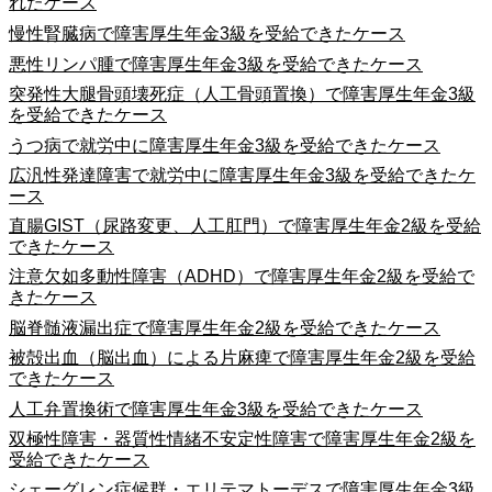
れたケース
慢性腎臓病で障害厚生年金3級を受給できたケース
悪性リンパ腫で障害厚生年金3級を受給できたケース
突発性大腿骨頭壊死症（人工骨頭置換）で障害厚生年金3級
を受給できたケース
うつ病で就労中に障害厚生年金3級を受給できたケース
広汎性発達障害で就労中に障害厚生年金3級を受給できたケ
ース
直腸GIST（尿路変更、人工肛門）で障害厚生年金2級を受給
できたケース
注意欠如多動性障害（ADHD）で障害厚生年金2級を受給で
きたケース
脳脊髄液漏出症で障害厚生年金2級を受給できたケース
被殻出血（脳出血）による片麻痺で障害厚生年金2級を受給
できたケース
人工弁置換術で障害厚生年金3級を受給できたケース
双極性障害・器質性情緒不安定性障害で障害厚生年金2級を
受給できたケース
シェーグレン症候群・エリテマトーデスで障害厚生年金3級