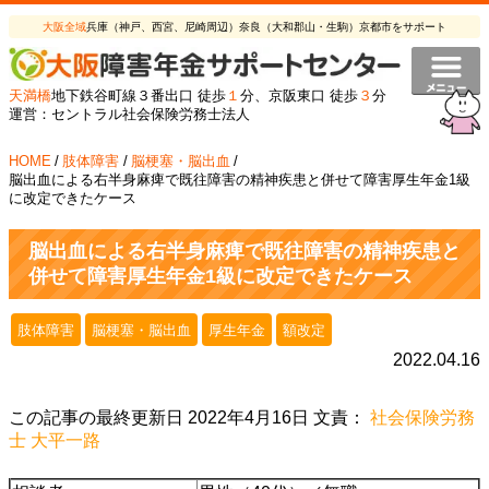
大阪全域
兵庫（神戸、西宮、尼崎周辺）奈良（大和郡山・生駒）京都市をサポート
天満橋
地下鉄谷町線３番出口 徒歩
１
分、京阪東口 徒歩
３
分
運営：セントラル社会保険労務士法人
HOME
/
肢体障害
/
脳梗塞・脳出血
/
脳出血による右半身麻痺で既往障害の精神疾患と併せて障害厚生年金1級
に改定できたケース
脳出血による右半身麻痺で既往障害の精神疾患と
併せて障害厚生年金1級に改定できたケース
肢体障害
脳梗塞・脳出血
厚生年金
額改定
2022.04.16
この記事の最終更新日 2022年4月16日 文責：
社会保険労務
士 大平一路