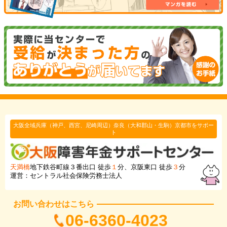
大阪全域兵庫（神戸、西宮、尼崎周辺）奈良（大和郡山・生駒）京都市をサポー
ト
天満橋
地下鉄谷町線３番出口 徒歩
１
分、京阪東口 徒歩
３
分
運営：セントラル社会保険労務士法人
お問い合わせはこちら
06-6360-4023