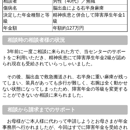
相談者
男性（40代）／無職
傷病名
脳出血による右半身麻痺
決定した年金種類と等
精神疾患と併合して障害厚生年金1
級
級
年金額
年額約127万円
相談時の相談者様の状況
3年前に一度ご相談に来られた方で、当センターのサポー
トをご利用いただき、精神疾患にて障害厚生年金2級が認め
られ現在も受給されていらっしゃいました。
その後、脳出血で救急搬送され、右半身に重い麻痺が残っ
てしまい、装具があっても歩行が難しく、右腕は全く動かせ
ない状態になってしまったため、障害年金の等級を変更する
ことができないか相談に来られました。
相談から請求までのサポート
お母様がご本人様に代わって申請しようとお母さまが年金
事務所へ行かれましたが、今回はすでに障害年金を受給され