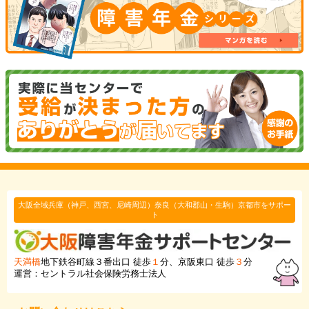
大阪全域兵庫（神戸、西宮、尼崎周辺）奈良（大和郡山・生駒）京都市をサポー
ト
天満橋
地下鉄谷町線３番出口 徒歩
１
分、京阪東口 徒歩
３
分
運営：セントラル社会保険労務士法人