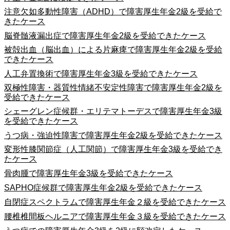
注意欠如多動性障害（ADHD）で障害厚生年金2級を受給で
きたケース
脳脊髄液漏出症で障害厚生年金2級を受給できたケース
被殻出血（脳出血）による片麻痺で障害厚生年金2級を受給
できたケース
人工弁置換術で障害厚生年金3級を受給できたケース
双極性障害・器質性情緒不安定性障害で障害厚生年金2級を
受給できたケース
シェーグレン症候群・エリテマトーデスで障害厚生年金3級
を受給できたケース
うつ病・強迫性障害で障害厚生年金2級を受給できたケース
変形性膝関節症（人工関節）で障害厚生年金3級を受給でき
たケース
骨肉腫で障害厚生年金3級を受給できたケース
SAPHO症候群で障害厚生年金2級を受給できたケース
自閉症スペクトラムで障害厚生年金２級を受給できたケース
腰椎椎間板ヘルニアで障害厚生年金３級を受給できたケース