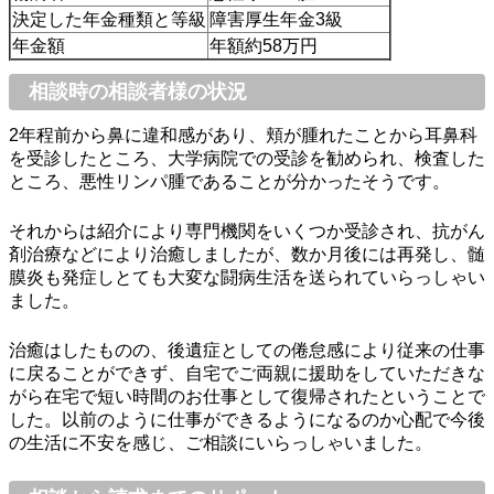
決定した年金種類と等級
障害厚生年金3級
年金額
年額約58万円
相談時の相談者様の状況
2年程前から鼻に違和感があり、頬が腫れたことから耳鼻科
を受診したところ、大学病院での受診を勧められ、検査した
ところ、悪性リンパ腫であることが分かったそうです。
それからは紹介により専門機関をいくつか受診され、抗がん
剤治療などにより治癒しましたが、数か月後には再発し、髄
膜炎も発症しとても大変な闘病生活を送られていらっしゃい
ました。
治癒はしたものの、後遺症としての倦怠感により従来の仕事
に戻ることができず、自宅でご両親に援助をしていただきな
がら在宅で短い時間のお仕事として復帰されたということで
した。以前のように仕事ができるようになるのか心配で今後
の生活に不安を感じ、ご相談にいらっしゃいました。