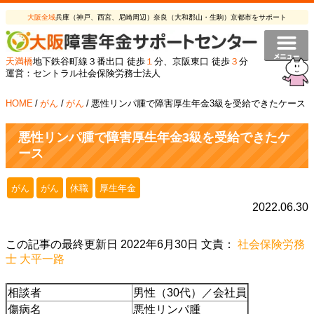
大阪全域
兵庫（神戸、西宮、尼崎周辺）奈良（大和郡山・生駒）京都市をサポート
天満橋
地下鉄谷町線３番出口 徒歩
１
分、京阪東口 徒歩
３
分
運営：セントラル社会保険労務士法人
HOME
/
がん
/
がん
/
悪性リンパ腫で障害厚生年金3級を受給できたケース
悪性リンパ腫で障害厚生年金3級を受給できたケ
ース
がん
がん
休職
厚生年金
2022.06.30
この記事の最終更新日 2022年6月30日 文責：
社会保険労務
士 大平一路
相談者
男性（30代）／会社員
傷病名
悪性リンパ腫