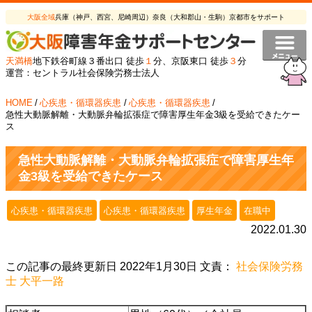
大阪全域
兵庫（神戸、西宮、尼崎周辺）奈良（大和郡山・生駒）京都市をサポート
天満橋
地下鉄谷町線３番出口 徒歩
１
分、京阪東口 徒歩
３
分
運営：セントラル社会保険労務士法人
HOME
/
心疾患・循環器疾患
/
心疾患・循環器疾患
/
急性大動脈解離・大動脈弁輪拡張症で障害厚生年金3級を受給できたケー
ス
急性大動脈解離・大動脈弁輪拡張症で障害厚生年
金3級を受給できたケース
心疾患・循環器疾患
心疾患・循環器疾患
厚生年金
在職中
2022.01.30
この記事の最終更新日 2022年1月30日 文責：
社会保険労務
士 大平一路