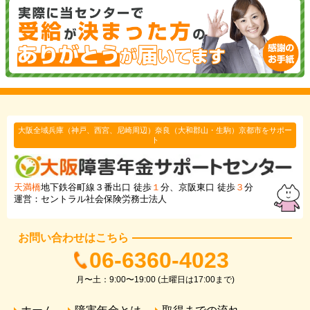
大阪全域兵庫（神戸、西宮、尼崎周辺）奈良（大和郡山・生駒）京都市をサポー
ト
天満橋
地下鉄谷町線３番出口 徒歩
１
分、京阪東口 徒歩
３
分
運営：セントラル社会保険労務士法人
お問い合わせはこちら
06-6360-4023
月〜土：9:00〜19:00 (土曜日は17:00まで)