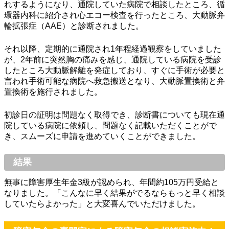
れするようになり、通院していた病院で相談したところ、循
環器内科に紹介され心エコー検査を行ったところ、大動脈弁
輪拡張症（AAE）と診断されました。
それ以降、定期的に通院され1年程経過観察をしていました
が、2年前に突然胸の痛みを感じ、通院している病院を受診
したところ大動脈解離を発症しており、すぐに手術が必要と
言われ手術可能な病院へ救急搬送となり、大動脈置換術と弁
置換術を施行されました。
初診日の証明は問題なく取得でき、診断書についても現在通
院している病院に依頼し、問題なく記載いただくことがで
き、スムーズに申請を進めていくことができました。
結果
無事に障害厚生年金3級が認められ、年間約105万円受給と
なりました。「こんなに早く結果がでるならもっと早く相談
していたらよかった」と大変喜んでいただけました。