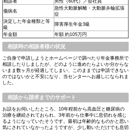
相談者
男性（60代）／会社員
急性大動脈解離・大動脈弁輪拡張
傷病名
症
決定した年金種類と等
障害厚生年金3級
級
年金額
年額 約105万円
相談時の相談者様の状況
ご自身で申請しようとホームページで調べたり年金事務所で
相談したりしましたが、どのように進めたらよいか分からな
いまま数ヶ月が経過してしまい、このままでは申請できない
のではないかと不安になり、当センターへお越しになられま
した。
相談から請求までのサポート
お話をお伺いしたところ、10年程前から高血圧と糖尿病の
治療を継続されておられ、3年前から仕事中に息切れを感じ
るようになっていたそうです。最初は年齢的なものかと思い
気にされていなかったようですが、少し動いただけでも息切