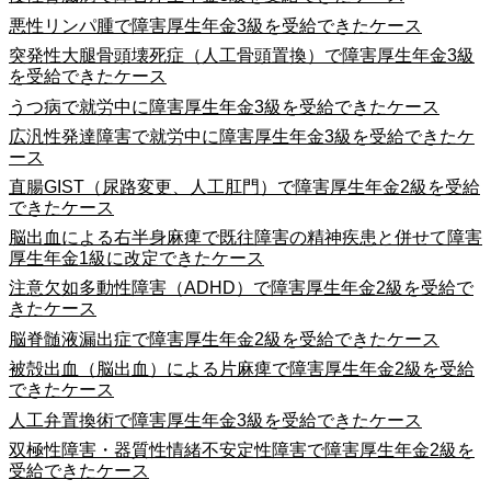
悪性リンパ腫で障害厚生年金3級を受給できたケース
突発性大腿骨頭壊死症（人工骨頭置換）で障害厚生年金3級
を受給できたケース
うつ病で就労中に障害厚生年金3級を受給できたケース
広汎性発達障害で就労中に障害厚生年金3級を受給できたケ
ース
直腸GIST（尿路変更、人工肛門）で障害厚生年金2級を受給
できたケース
脳出血による右半身麻痺で既往障害の精神疾患と併せて障害
厚生年金1級に改定できたケース
注意欠如多動性障害（ADHD）で障害厚生年金2級を受給で
きたケース
脳脊髄液漏出症で障害厚生年金2級を受給できたケース
被殻出血（脳出血）による片麻痺で障害厚生年金2級を受給
できたケース
人工弁置換術で障害厚生年金3級を受給できたケース
双極性障害・器質性情緒不安定性障害で障害厚生年金2級を
受給できたケース