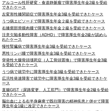
アルコール性肝硬変・食道静脈瘤で障害厚生年金2級を受給
できたケース
左変形性膝関節症で障害厚生年金3級を受給できたケース
うつ病エピソードで障害厚生年金２級を受給できたケース
右膝窩部滑膜肉腫で障害厚生年金２級を受給できたケース
注意欠陥多動性障害（ADHD）で障害厚生年金2級が認めら
れたケース
慢性腎臓病で障害厚生年金3級を受給できたケース
悪性リンパ腫で障害厚生年金3級を受給できたケース
突発性大腿骨頭壊死症（人工骨頭置換）で障害厚生年金3級
を受給できたケース
うつ病で就労中に障害厚生年金3級を受給できたケース
広汎性発達障害で就労中に障害厚生年金3級を受給できたケ
ース
直腸GIST（尿路変更、人工肛門）で障害厚生年金2級を受給
できたケース
脳出血による右半身麻痺で既往障害の精神疾患と併せて障害
厚生年金1級に改定できたケース