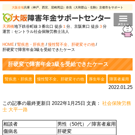
大阪全域
兵庫（神戸、西宮、尼崎周辺）奈良（大和郡山・生駒）京都市をサポート
天満橋
地下鉄谷町線３番出口 徒歩
１
分、京阪東口 徒歩
３
分
運営：セントラル社会保険労務士法人
HOME
/
腎疾患・肝疾患
/
慢性腎不全、肝硬変その他
/
肝硬変で障害年金3級を受給できたケース
肝硬変で障害年金3級を受給できたケース
腎疾患・肝疾患
慢性腎不全、肝硬変その他
厚生年金
障害者雇用
2022.01.25
この記事の最終更新日 2022年1月25日 文責：
社会保険労務
士 大平一路
相談者
男性（50代）／障害者雇用
傷病名
肝硬変